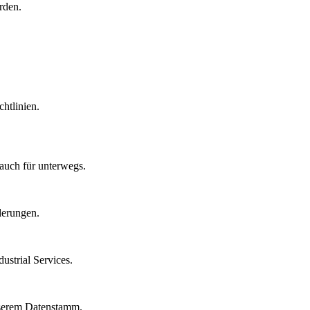
rden.
htlinien.
auch für unterwegs.
derungen.
strial Services.
nserem Datenstamm.