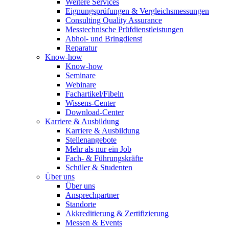
Weitere Services
Eignungsprüfungen & Vergleichsmessungen
Consulting Quality Assurance
Messtechnische Prüfdienstleistungen
Abhol- und Bringdienst
Reparatur
Know-how
Know-how
Seminare
Webinare
Fachartikel/Fibeln
Wissens-Center
Download-Center
Karriere & Ausbildung
Karriere & Ausbildung
Stellenangebote
Mehr als nur ein Job
Fach- & Führungskräfte
Schüler & Studenten
Über uns
Über uns
Ansprechpartner
Standorte
Akkreditierung & Zertifizierung
Messen & Events