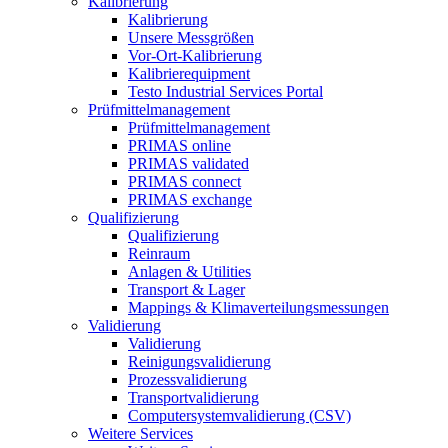
Kalibrierung
Kalibrierung
Unsere Messgrößen
Vor-Ort-Kalibrierung
Kalibrierequipment
Testo Industrial Services Portal
Prüfmittelmanagement
Prüfmittelmanagement
PRIMAS online
PRIMAS validated
PRIMAS connect
PRIMAS exchange
Qualifizierung
Qualifizierung
Reinraum
Anlagen & Utilities
Transport & Lager
Mappings & Klimaverteilungsmessungen
Validierung
Validierung
Reinigungsvalidierung
Prozessvalidierung
Transportvalidierung
Computersystemvalidierung (CSV)
Weitere Services