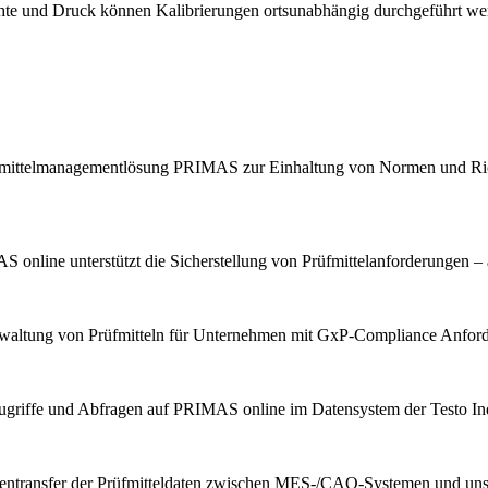
chte und Druck können Kalibrierungen ortsunabhängig durchgeführt we
Prüfmittelmanagementlösung PRIMAS zur Einhaltung von Normen und Ric
 online unterstützt die Sicherstellung von Prüfmittelanforderungen – 
erwaltung von Prüfmitteln für Unternehmen mit GxP-Compliance Anfor
ugriffe und Abfragen auf PRIMAS online im Datensystem der Testo Indu
tentransfer der Prüfmitteldaten zwischen MES-/CAQ-Systemen und u