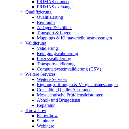
PRIMAS connect
PRIMAS exchange
Qualifizierung
Qualifizierung
Reinraum
Anlagen & Utilities
Transport & Lager
Mappings & Klimaverteilungsmessungen
Validierung
Validierung
Reinigungsvalidierung
Prozessvalidierung
Transportvalidierung
Computersystemvalidierung (CSV)
Weitere Services
Weitere Services
Eignungsprüfungen & Vergleichsmessungen
Consulting Quality Assurance
Messtechnische Prüfdienstleistungen
Abhol- und Bringdienst
Reparatur
Know-how
Know-how
Seminare
Webinare