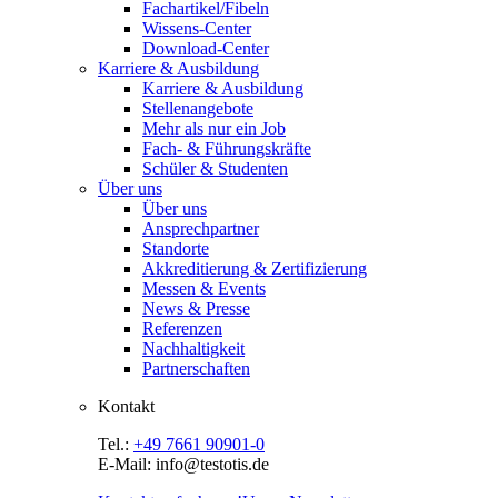
Fachartikel/Fibeln
Wissens-Center
Download-Center
Karriere & Ausbildung
Karriere & Ausbildung
Stellenangebote
Mehr als nur ein Job
Fach- & Führungskräfte
Schüler & Studenten
Über uns
Über uns
Ansprechpartner
Standorte
Akkreditierung & Zertifizierung
Messen & Events
News & Presse
Referenzen
Nachhaltigkeit
Partnerschaften
Kontakt
Tel.:
+49 7661 90901-0
E-Mail: info@testotis.de