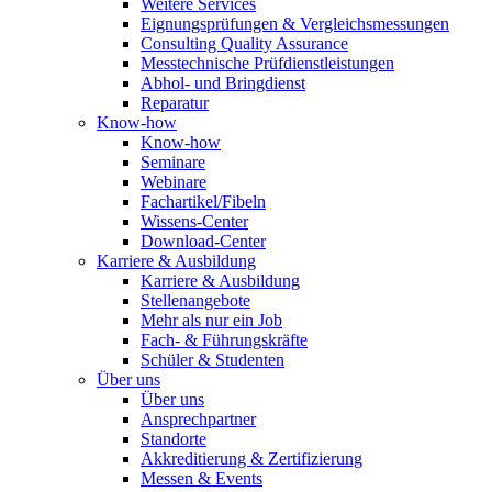
Weitere Services
Eignungsprüfungen & Vergleichsmessungen
Consulting Quality Assurance
Messtechnische Prüfdienstleistungen
Abhol- und Bringdienst
Reparatur
Know-how
Know-how
Seminare
Webinare
Fachartikel/Fibeln
Wissens-Center
Download-Center
Karriere & Ausbildung
Karriere & Ausbildung
Stellenangebote
Mehr als nur ein Job
Fach- & Führungskräfte
Schüler & Studenten
Über uns
Über uns
Ansprechpartner
Standorte
Akkreditierung & Zertifizierung
Messen & Events