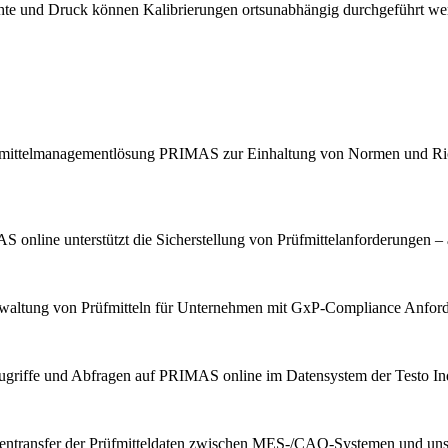
chte und Druck können Kalibrierungen ortsunabhängig durchgeführt we
Prüfmittelmanagementlösung PRIMAS zur Einhaltung von Normen und Ric
 online unterstützt die Sicherstellung von Prüfmittelanforderungen – 
erwaltung von Prüfmitteln für Unternehmen mit GxP-Compliance Anfor
ugriffe und Abfragen auf PRIMAS online im Datensystem der Testo Indu
tentransfer der Prüfmitteldaten zwischen MES-/CAQ-Systemen und u