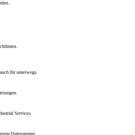
rden.
htlinien.
auch für unterwegs.
derungen.
strial Services.
nserem Datenstamm.