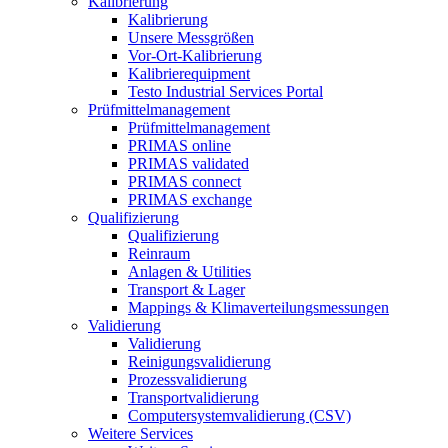
Kalibrierung
Kalibrierung
Unsere Messgrößen
Vor-Ort-Kalibrierung
Kalibrierequipment
Testo Industrial Services Portal
Prüfmittelmanagement
Prüfmittelmanagement
PRIMAS online
PRIMAS validated
PRIMAS connect
PRIMAS exchange
Qualifizierung
Qualifizierung
Reinraum
Anlagen & Utilities
Transport & Lager
Mappings & Klimaverteilungsmessungen
Validierung
Validierung
Reinigungsvalidierung
Prozessvalidierung
Transportvalidierung
Computersystemvalidierung (CSV)
Weitere Services