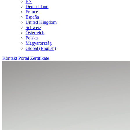
EN
Deutschland
France
España
United Kingdom
Schweiz
Österreich
Polska
Magyarország
Global (English)
Kontakt
Portal
Zertifikate