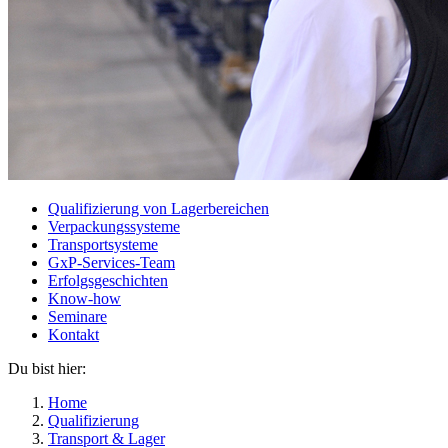
Qualifizierung von Lagerbereichen
Verpackungssysteme
Transportsysteme
GxP-Services-Team
Erfolgsgeschichten
Know-how
Seminare
Kontakt
Du bist hier:
Home
Qualifizierung
Transport & Lager