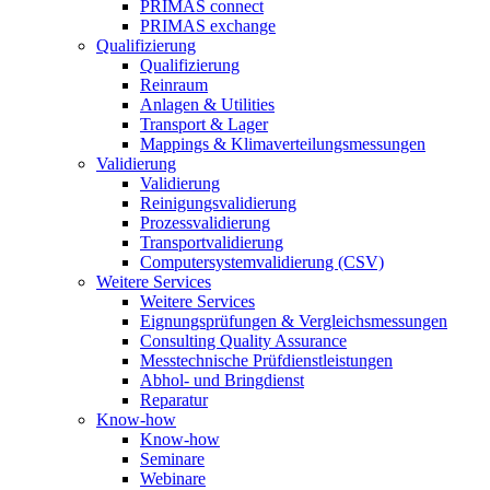
PRIMAS connect
PRIMAS exchange
Qualifizierung
Qualifizierung
Reinraum
Anlagen & Utilities
Transport & Lager
Mappings & Klimaverteilungsmessungen
Validierung
Validierung
Reinigungsvalidierung
Prozessvalidierung
Transportvalidierung
Computersystemvalidierung (CSV)
Weitere Services
Weitere Services
Eignungsprüfungen & Vergleichsmessungen
Consulting Quality Assurance
Messtechnische Prüfdienstleistungen
Abhol- und Bringdienst
Reparatur
Know-how
Know-how
Seminare
Webinare