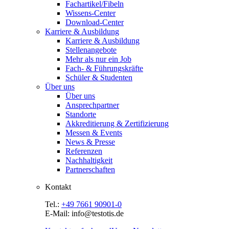
Fachartikel/Fibeln
Wissens-Center
Download-Center
Karriere & Ausbildung
Karriere & Ausbildung
Stellenangebote
Mehr als nur ein Job
Fach- & Führungskräfte
Schüler & Studenten
Über uns
Über uns
Ansprechpartner
Standorte
Akkreditierung & Zertifizierung
Messen & Events
News & Presse
Referenzen
Nachhaltigkeit
Partnerschaften
Kontakt
Tel.:
+49 7661 90901-0
E-Mail: info@testotis.de