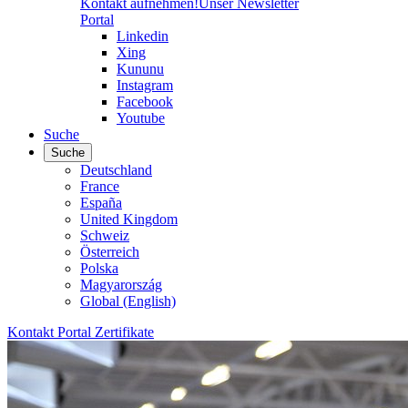
Kontakt aufnehmen!
Unser Newsletter
Portal
Linkedin
Xing
Kununu
Instagram
Facebook
Youtube
Suche
Suche
Deutschland
France
España
United Kingdom
Schweiz
Österreich
Polska
Magyarország
Global (English)
Kontakt
Portal
Zertifikate