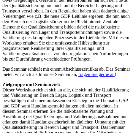
GMP-Regelungen. Gerade in den letzten Jahren hat sich der Fokus
der Qualitätssicherung nun auch auf die Bereiche Lagerung und
Transport verschoben. In den Regularien haben sich dadurch einige
Neuerungen wie z.B. die neue GDP-Leitlinie ergeben, die nun auch
den Bereich der Logistik stärker in die Pflicht nimmt. Zentrale
Elemente der Qualitätssicherung bilden dabei die risikobasierte
Qualifizierung von Lager und Transporteinrichtungen sowie die
Validierung des kompletten Prozesses in der Lieferkette. Mit diesem
Workshop erhalten Sie eine umfassende Hilfestellung zur
pragmatischen Realisierung Ihrer Qualifizierungs- und
Validierungsmaßnahmen – von den regulatorischen Anforderungen
bis zur Durchführung verschiedener Prüfungen.
Das Seminar schließt mit einem Abschlusszertifikat ab. Das Seminar
bieten wir auch als Inhouse-Seminar an,
fragen Sie gerne an
!
Zielgruppe und Seminarziel:
Dieser Workshop richtet sich an alle, die sich mit der Qualifizierung
und Validierung im Bereich Lager, Logistik und Transport
beschäftigen und einen umfassenden Einstieg in die Thematik GSP
und GDP samt Handlungsempfehlungen erhalten möchten. In
diesem Seminar erlernen Sie die risikobasierte Planung und
Ausführung der Qualifizierungs- und Validierungsmaßnahmen und
erlangen damit Handlungssicherheit im täglichen Umgang mit der
Qualitätssicherung im Bereich Lager und Transport. Das Seminar
eignet sich sowohl für Pharmazeuten, als auch für Mitarbeiter aus