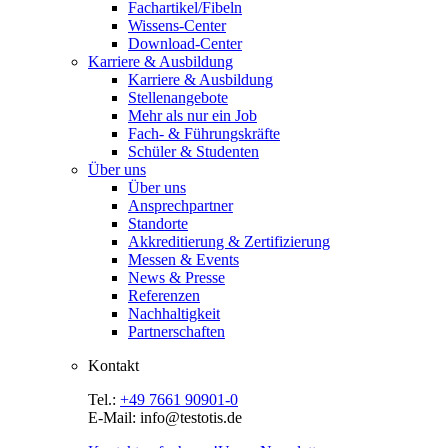
Fachartikel/Fibeln
Wissens-Center
Download-Center
Karriere & Ausbildung
Karriere & Ausbildung
Stellenangebote
Mehr als nur ein Job
Fach- & Führungskräfte
Schüler & Studenten
Über uns
Über uns
Ansprechpartner
Standorte
Akkreditierung & Zertifizierung
Messen & Events
News & Presse
Referenzen
Nachhaltigkeit
Partnerschaften
Kontakt
Tel.:
+49 7661 90901-0
E-Mail: info@testotis.de