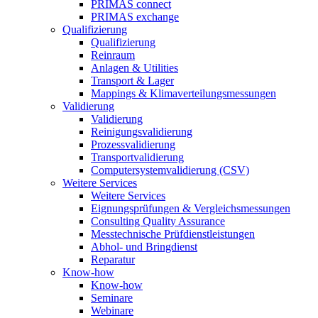
PRIMAS connect
PRIMAS exchange
Qualifizierung
Qualifizierung
Reinraum
Anlagen & Utilities
Transport & Lager
Mappings & Klimaverteilungsmessungen
Validierung
Validierung
Reinigungsvalidierung
Prozessvalidierung
Transportvalidierung
Computersystemvalidierung (CSV)
Weitere Services
Weitere Services
Eignungsprüfungen & Vergleichsmessungen
Consulting Quality Assurance
Messtechnische Prüfdienstleistungen
Abhol- und Bringdienst
Reparatur
Know-how
Know-how
Seminare
Webinare