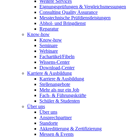
Weitere Services
Eignungsprüfungen & Vergleichsmessungen
Consulting Quality Assurance
Messtechnische Prüfdienstleistungen
Abhol- und Bringdienst
Reparatur
Know-how
Know-how
Seminare
Webinare
Fachartikel/Fibeln
Wissens-Center
Download-Center
Karriere & Ausbildung
Karriere & Ausbildung
Stellenangebote
Mehr als nur ein Job
Fach- & Führungskräfte
Schüler & Studenten
Über uns
Über uns
Ansprechpartner
Standorte
Akkreditierung & Zertifizierung
Messen & Events