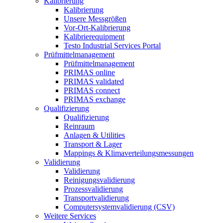
Kalibrierung
Kalibrierung
Unsere Messgrößen
Vor-Ort-Kalibrierung
Kalibrierequipment
Testo Industrial Services Portal
Prüfmittelmanagement
Prüfmittelmanagement
PRIMAS online
PRIMAS validated
PRIMAS connect
PRIMAS exchange
Qualifizierung
Qualifizierung
Reinraum
Anlagen & Utilities
Transport & Lager
Mappings & Klimaverteilungsmessungen
Validierung
Validierung
Reinigungsvalidierung
Prozessvalidierung
Transportvalidierung
Computersystemvalidierung (CSV)
Weitere Services