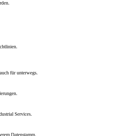
rden.
htlinien.
auch für unterwegs.
derungen.
strial Services.
nserem Datenstamm.