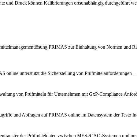
chte und Druck können Kalibrierungen ortsunabhängig durchgeführt we
Prüfmittelmanagementlösung PRIMAS zur Einhaltung von Normen und Ric
 online unterstützt die Sicherstellung von Prüfmittelanforderungen – 
erwaltung von Prüfmitteln für Unternehmen mit GxP-Compliance Anfor
ugriffe und Abfragen auf PRIMAS online im Datensystem der Testo Indu
tentransfer der Prüfmitteldaten zwischen MES-/CAQ-Systemen und u