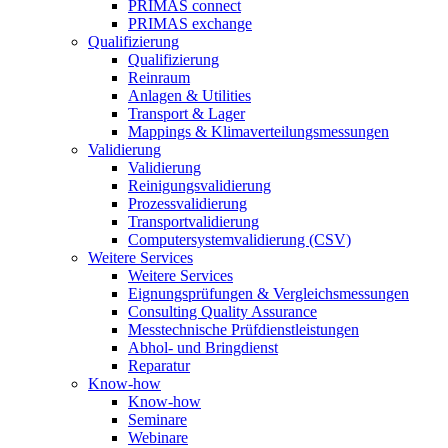
PRIMAS connect
PRIMAS exchange
Qualifizierung
Qualifizierung
Reinraum
Anlagen & Utilities
Transport & Lager
Mappings & Klimaverteilungsmessungen
Validierung
Validierung
Reinigungsvalidierung
Prozessvalidierung
Transportvalidierung
Computersystemvalidierung (CSV)
Weitere Services
Weitere Services
Eignungsprüfungen & Vergleichsmessungen
Consulting Quality Assurance
Messtechnische Prüfdienstleistungen
Abhol- und Bringdienst
Reparatur
Know-how
Know-how
Seminare
Webinare