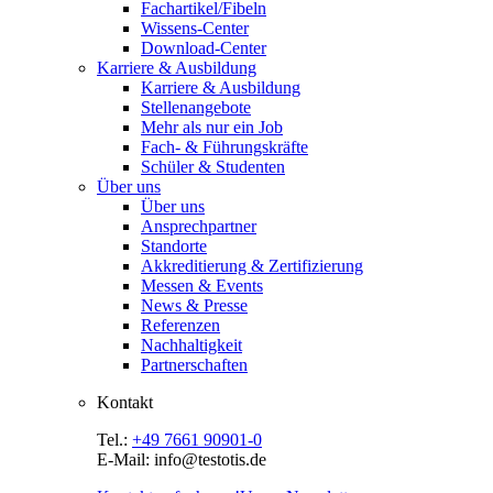
Fachartikel/Fibeln
Wissens-Center
Download-Center
Karriere & Ausbildung
Karriere & Ausbildung
Stellenangebote
Mehr als nur ein Job
Fach- & Führungskräfte
Schüler & Studenten
Über uns
Über uns
Ansprechpartner
Standorte
Akkreditierung & Zertifizierung
Messen & Events
News & Presse
Referenzen
Nachhaltigkeit
Partnerschaften
Kontakt
Tel.:
+49 7661 90901-0
E-Mail: info@testotis.de