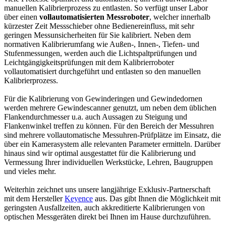
manuellen Kalibrierprozess zu entlasten. So verfügt unser Labor
über einen
vollautomatisierten Messroboter
, welcher innerhalb
kürzester Zeit Messschieber ohne Bedienereinfluss, mit sehr
geringen Messunsicherheiten für Sie kalibriert. Neben dem
normativen Kalibrierumfang wie Außen-, Innen-, Tiefen- und
Stufenmessungen, werden auch die Lichtspaltprüfungen und
Leichtgängigkeitsprüfungen mit dem Kalibrierroboter
vollautomatisiert durchgeführt und entlasten so den manuellen
Kalibrierprozess.
Für die Kalibrierung von Gewinderingen und Gewindedornen
werden mehrere Gewindescanner genutzt, um neben dem üblichen
Flankendurchmesser u.a. auch Aussagen zu Steigung und
Flankenwinkel treffen zu können. Für den Bereich der Messuhren
sind mehrere vollautomatische Messuhren-Prüfplätze im Einsatz, die
über ein Kamerasystem alle relevanten Parameter ermitteln. Darüber
hinaus sind wir optimal ausgestattet für die Kalibrierung und
Vermessung Ihrer individuellen Werkstücke, Lehren, Baugruppen
und vieles mehr.
Weiterhin zeichnet uns unsere langjährige Exklusiv-Partnerschaft
mit dem Hersteller
Keyence
aus. Das gibt Ihnen die Möglichkeit mit
geringsten Ausfallzeiten, auch akkreditierte Kalibrierungen von
optischen Messgeräten direkt bei Ihnen im Hause durchzuführen.