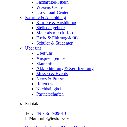
Fachartikel/Fibeln
Wissens-Center
Download-Center
Karriere & Ausbildung
Karriere & Ausbildung
Stellenangebote
Mehr als nur ein Job
Fach- & Führungskräfte
Schüler & Studenten
Über uns
Über uns
Ansprechpartner
Standorte
Akkreditierung & Zertifizierung
Messen & Events
News & Presse
Referenzen
Nachhaltigkeit
Partnerschaften
Kontakt
Tel.:
+49 7661 90901-0
E-Mail: info@testotis.de