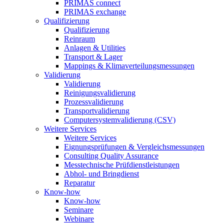
PRIMAS connect
PRIMAS exchange
Qualifizierung
Qualifizierung
Reinraum
Anlagen & Utilities
Transport & Lager
Mappings & Klimaverteilungsmessungen
Validierung
Validierung
Reinigungsvalidierung
Prozessvalidierung
Transportvalidierung
Computersystemvalidierung (CSV)
Weitere Services
Weitere Services
Eignungsprüfungen & Vergleichsmessungen
Consulting Quality Assurance
Messtechnische Prüfdienstleistungen
Abhol- und Bringdienst
Reparatur
Know-how
Know-how
Seminare
Webinare