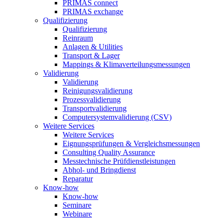
PRIMAS connect
PRIMAS exchange
Qualifizierung
Qualifizierung
Reinraum
Anlagen & Utilities
Transport & Lager
Mappings & Klimaverteilungsmessungen
Validierung
Validierung
Reinigungsvalidierung
Prozessvalidierung
Transportvalidierung
Computersystemvalidierung (CSV)
Weitere Services
Weitere Services
Eignungsprüfungen & Vergleichsmessungen
Consulting Quality Assurance
Messtechnische Prüfdienstleistungen
Abhol- und Bringdienst
Reparatur
Know-how
Know-how
Seminare
Webinare