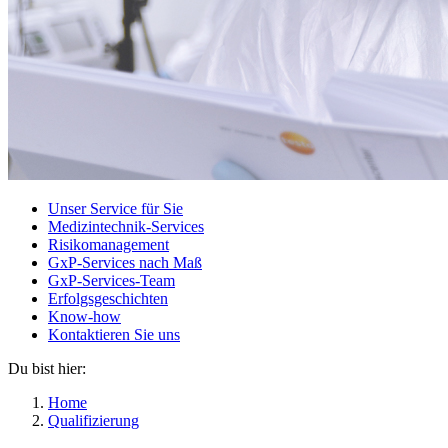
Unser Service für Sie
Medizintechnik-Services
Risikomanagement
GxP-Services nach Maß
GxP-Services-Team
Erfolgsgeschichten
Know-how
Kontaktieren Sie uns
Du bist hier:
Home
Qualifizierung