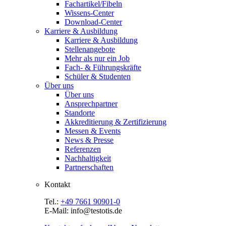
Fachartikel/Fibeln
Wissens-Center
Download-Center
Karriere & Ausbildung
Karriere & Ausbildung
Stellenangebote
Mehr als nur ein Job
Fach- & Führungskräfte
Schüler & Studenten
Über uns
Über uns
Ansprechpartner
Standorte
Akkreditierung & Zertifizierung
Messen & Events
News & Presse
Referenzen
Nachhaltigkeit
Partnerschaften
Kontakt
Tel.:
+49 7661 90901-0
E-Mail: info@testotis.de