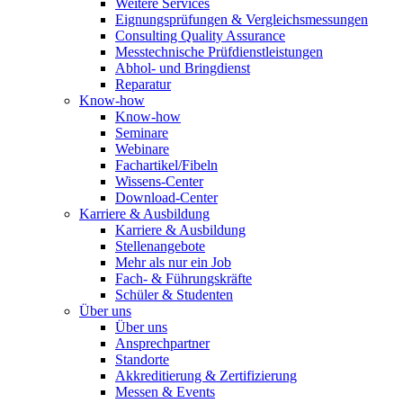
Weitere Services
Eignungsprüfungen & Vergleichsmessungen
Consulting Quality Assurance
Messtechnische Prüfdienstleistungen
Abhol- und Bringdienst
Reparatur
Know-how
Know-how
Seminare
Webinare
Fachartikel/Fibeln
Wissens-Center
Download-Center
Karriere & Ausbildung
Karriere & Ausbildung
Stellenangebote
Mehr als nur ein Job
Fach- & Führungskräfte
Schüler & Studenten
Über uns
Über uns
Ansprechpartner
Standorte
Akkreditierung & Zertifizierung
Messen & Events