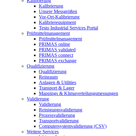
Kalibrierung
Kalibrierung
Unsere Messgrößen
Vor-Ort-Kalibrierung
Kalibrierequipment
Testo Industrial Services Portal
Prüfmittelmanagement
Prüfmittelmanagement
PRIMAS online
PRIMAS validated
PRIMAS connect
PRIMAS exchange
Qualifizierung
Qualifizierung
Reinraum
Anlagen & Utilities
Transport & Lager
Mappings & Klimaverteilungsmessungen
Validierung
Validierung
Reinigungsvalidierung
Prozessvalidierung
Transportvalidierung
Computersystemvalidierung (CSV)
Weitere Services