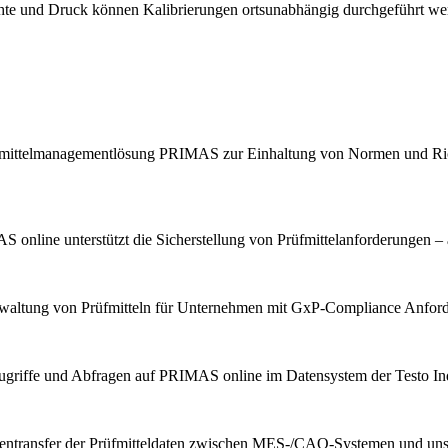
chte und Druck können Kalibrierungen ortsunabhängig durchgeführt we
Prüfmittelmanagementlösung PRIMAS zur Einhaltung von Normen und Ric
 online unterstützt die Sicherstellung von Prüfmittelanforderungen – 
erwaltung von Prüfmitteln für Unternehmen mit GxP-Compliance Anfor
ugriffe und Abfragen auf PRIMAS online im Datensystem der Testo Indu
tentransfer der Prüfmitteldaten zwischen MES-/CAQ-Systemen und u