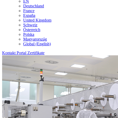
EN
Deutschland
France
España
United Kingdom
Schweiz
Österreich
Polska
Magyarország
Global (English)
Kontakt
Portal
Zertifikate