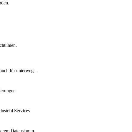
rden.
htlinien.
auch für unterwegs.
derungen.
strial Services.
nserem Datenstamm.