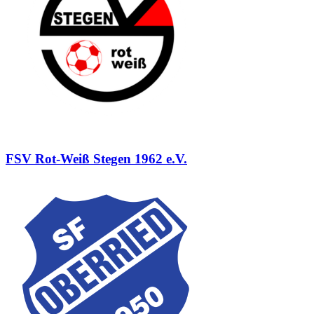
FSV Rot-Weiß Stegen 1962 e.V.