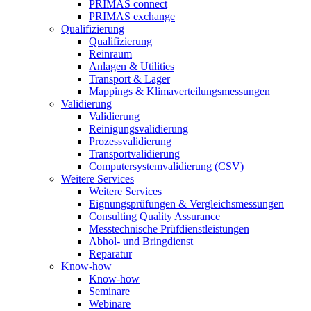
PRIMAS connect
PRIMAS exchange
Qualifizierung
Qualifizierung
Reinraum
Anlagen & Utilities
Transport & Lager
Mappings & Klimaverteilungsmessungen
Validierung
Validierung
Reinigungsvalidierung
Prozessvalidierung
Transportvalidierung
Computersystemvalidierung (CSV)
Weitere Services
Weitere Services
Eignungsprüfungen & Vergleichsmessungen
Consulting Quality Assurance
Messtechnische Prüfdienstleistungen
Abhol- und Bringdienst
Reparatur
Know-how
Know-how
Seminare
Webinare