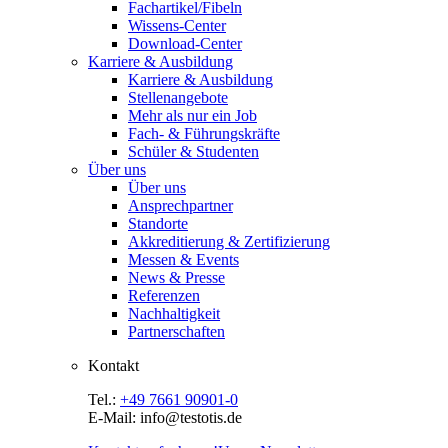
Fachartikel/Fibeln
Wissens-Center
Download-Center
Karriere & Ausbildung
Karriere & Ausbildung
Stellenangebote
Mehr als nur ein Job
Fach- & Führungskräfte
Schüler & Studenten
Über uns
Über uns
Ansprechpartner
Standorte
Akkreditierung & Zertifizierung
Messen & Events
News & Presse
Referenzen
Nachhaltigkeit
Partnerschaften
Kontakt
Tel.:
+49 7661 90901-0
E-Mail: info@testotis.de