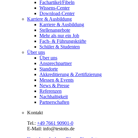
Fachartikel/Fibeln
Wissens-Center
Download-Center
Karriere & Ausbildung
Karriere & Ausbildung
Stellenangebote
Mehr als nur ein Job
Fach- & Führungskräfte
Schüler & Studenten
Über uns
Über uns
Ansprechpartner
Standorte
Akkreditierung & Zertifizierung
Messen & Events
News & Presse
Referenzen
Nachhaltigkeit
Partnerschaften
Kontakt
Tel.:
+49 7661 90901-0
E-Mail: info@testotis.de