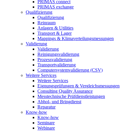
PRIMAS connect
PRIMAS exchange
Qualifizierung
Qualifizierung
Reinraum
Anlagen & Utilities
Transport & Lager
Mappings & Klimaverteilungsmessungen
Validierung
Validierung
Reinigungsvalidierung
Prozessvalidierung
Transportvalidierung
Computersystemvalidierung (CSV)
Weitere Services
Weitere Services
Eignungsprüfungen & Vergleichsmessungen
Consulting Quality Assurance
Messtechnische Prüfdienstleistungen
Abhol- und Bringdienst
Reparatur
Know-how
Know-how
Seminare
Webinare