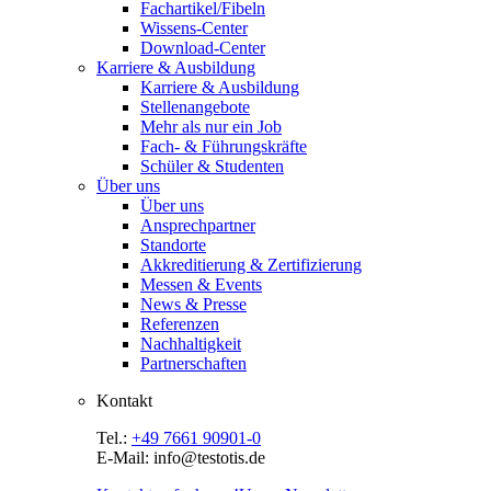
Fachartikel/Fibeln
Wissens-Center
Download-Center
Karriere & Ausbildung
Karriere & Ausbildung
Stellenangebote
Mehr als nur ein Job
Fach- & Führungskräfte
Schüler & Studenten
Über uns
Über uns
Ansprechpartner
Standorte
Akkreditierung & Zertifizierung
Messen & Events
News & Presse
Referenzen
Nachhaltigkeit
Partnerschaften
Kontakt
Tel.:
+49 7661 90901-0
E-Mail: info@testotis.de