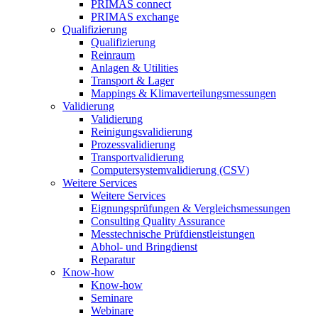
PRIMAS connect
PRIMAS exchange
Qualifizierung
Qualifizierung
Reinraum
Anlagen & Utilities
Transport & Lager
Mappings & Klimaverteilungsmessungen
Validierung
Validierung
Reinigungsvalidierung
Prozessvalidierung
Transportvalidierung
Computersystemvalidierung (CSV)
Weitere Services
Weitere Services
Eignungsprüfungen & Vergleichsmessungen
Consulting Quality Assurance
Messtechnische Prüfdienstleistungen
Abhol- und Bringdienst
Reparatur
Know-how
Know-how
Seminare
Webinare