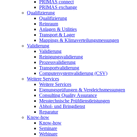
PRIMAS connect
PRIMAS exchange
Qualifizierung
Qualifizierung
Reinraum
Anlagen & Utilities
Transport & Lager
Mappings & Klimaverteilungsmessungen
Validierung
Validierung
Reinigungsvalidierung
Prozessvalidierung
Transportvalidierung
Computersystemvalidierung (CSV)
Weitere Services
Weitere Services
Eignungsprüfungen & Vergleichsmessungen
Consulting Quality Assurance
Messtechnische Prüfdienstleistungen
Abhol- und Bringdienst
Reparatur
Know-how
Know-how
Seminare
Webinare