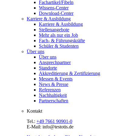
Fachartikel/Fibeln
Wissens-Center
Download-Center
Karriere & Ausbildung
Karriere & Ausbildung
Stellenangebote
Mehr als nur ein Job
Fach- & Führungskräfte
Schüler & Studenten
Über uns
Über uns
Ansprechpartner
Standorte
Akkreditierung & Zertifizierung
Messen & Events
News & Presse
Referenzen
Nachhaltigkeit
Partnerschaften
Kontakt
Tel.:
+49 7661 90901-0
E-Mail: info@testotis.de