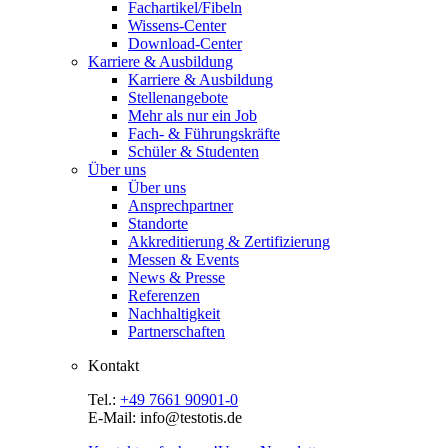
Fachartikel/Fibeln
Wissens-Center
Download-Center
Karriere & Ausbildung
Karriere & Ausbildung
Stellenangebote
Mehr als nur ein Job
Fach- & Führungskräfte
Schüler & Studenten
Über uns
Über uns
Ansprechpartner
Standorte
Akkreditierung & Zertifizierung
Messen & Events
News & Presse
Referenzen
Nachhaltigkeit
Partnerschaften
Kontakt
Tel.:
+49 7661 90901-0
E-Mail: info@testotis.de