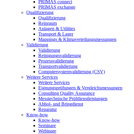
PRIMAS connect
PRIMAS exchange
Qualifizierung
Qualifizierung
Reinraum
Anlagen & Utilities
Transport & Lager
Mappings & Klimaverteilungsmessungen
Validierung
Validierung
Reinigungsvalidierung
Prozessvalidierung
Transportvalidierung
Computersystemvalidierung (CSV)
Weitere Services
Weitere Services
Eignungsprüfungen & Vergleichsmessungen
Consulting Quality Assurance
Messtechnische Prüfdienstleistungen
Abhol- und Bringdienst
Reparatur
Know-how
Know-how
Seminare
Webinare