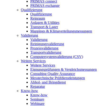
PRIMAS connect
PRIMAS exchange
Qualifizierung
Qualifizierung
Reinraum
Anlagen & Utilities
Transport & Lager
Mappings & Klimaverteilungsmessungen
Validierung
Validierung
Reinigungsvalidierung
Prozessvalidierung
Transportvalidierung
Computersystemvalidierung (CSV)
Weitere Services
Weitere Services
Eignungsprüfungen & Vergleichsmessungen
Consulting Quality Assurance
Messtechnische Prüfdienstleistungen
Abhol- und Bringdienst
Reparatur
Know-how
Know-how
Seminare
Webinare