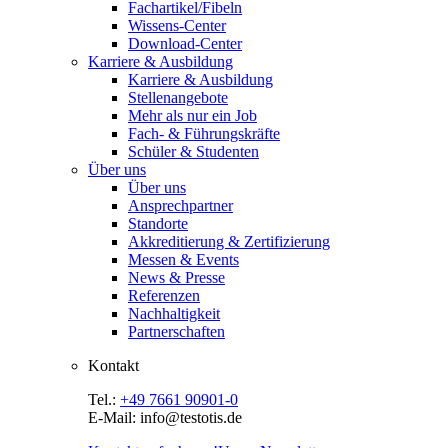
Fachartikel/Fibeln
Wissens-Center
Download-Center
Karriere & Ausbildung
Karriere & Ausbildung
Stellenangebote
Mehr als nur ein Job
Fach- & Führungskräfte
Schüler & Studenten
Über uns
Über uns
Ansprechpartner
Standorte
Akkreditierung & Zertifizierung
Messen & Events
News & Presse
Referenzen
Nachhaltigkeit
Partnerschaften
Kontakt
Tel.:
+49 7661 90901-0
E-Mail: info@testotis.de