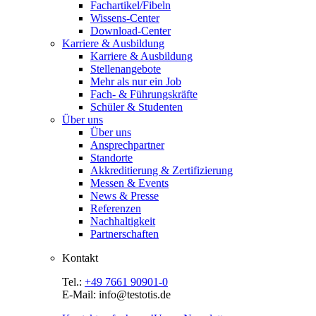
Fachartikel/Fibeln
Wissens-Center
Download-Center
Karriere & Ausbildung
Karriere & Ausbildung
Stellenangebote
Mehr als nur ein Job
Fach- & Führungskräfte
Schüler & Studenten
Über uns
Über uns
Ansprechpartner
Standorte
Akkreditierung & Zertifizierung
Messen & Events
News & Presse
Referenzen
Nachhaltigkeit
Partnerschaften
Kontakt
Tel.:
+49 7661 90901-0
E-Mail: info@testotis.de