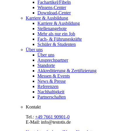
Fachartikel/Fibeln
Wissens-Center
Download-Center
Karriere & Ausbildung
Karriere & Ausbildung
Stellenangebote
Mehr als nur ein Job
Fach- & Führungskräfte
Schüler & Studenten
Über uns
Über uns
Ansprechpartner
Standorte
Akkreditierung & Zertifizierung
Messen & Events
News & Presse
Referenzen
Nachhaltigkeit
Partnerschaften
Kontakt
Tel.:
+49 7661 90901-0
E-Mail: info@testotis.de