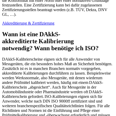
die Konformität mit einer Norm oder einer normativen Grundlage
festzustellen. Eine Zertifizierung kann bei dafür zugelassenen
Zertifizierungsstellen beantragt werden (z.B. TÜV, Dekra, DNV
GL, …).
Akkreditierung & Zertifizierung
Wann ist eine DAkkS-
akkreditierte Kalibrierung
notwendig? Wann benötige ich ISO?
DAkkS-Kalibrierscheine eignen sich für alle Anwender von
Messgeräten, die ein besonders hohes Maß an Sicherheit benötigen.
Zusätzlich ist es in manchen Branchen normativ vorgegeben,
akkreditierte Kalibrierungen durchführen zu lassen. Beispielsweise
werden Werksnormale, also Messgeräte, mit denen wiederum
andere Prüfmittel kalibriert werden, häufig mit einem DAkkS-
Kalibrierschein „abgesichert“. Auch für Messgeräte in der
Automobilindustrie oder Pharmaindustrie werden oft DAkkS-
Kalibrierschein gefordert. ISO-Kalibrierungen eignen sich für
Anwender, welche nach DIN ISO 9000ff zertifiziert sind und
weiteren branchenspezifischen Qualitätsrichtlinien folgen. Für alle
Richtlinien und Normen ist die Einführung und Pflege einer
Prüfmittelkalibrierung und -überwachung erforderlich und müssen