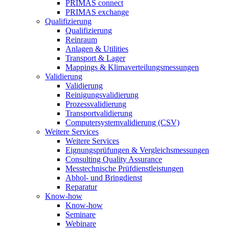
PRIMAS connect
PRIMAS exchange
Qualifizierung
Qualifizierung
Reinraum
Anlagen & Utilities
Transport & Lager
Mappings & Klimaverteilungsmessungen
Validierung
Validierung
Reinigungsvalidierung
Prozessvalidierung
Transportvalidierung
Computersystemvalidierung (CSV)
Weitere Services
Weitere Services
Eignungsprüfungen & Vergleichsmessungen
Consulting Quality Assurance
Messtechnische Prüfdienstleistungen
Abhol- und Bringdienst
Reparatur
Know-how
Know-how
Seminare
Webinare