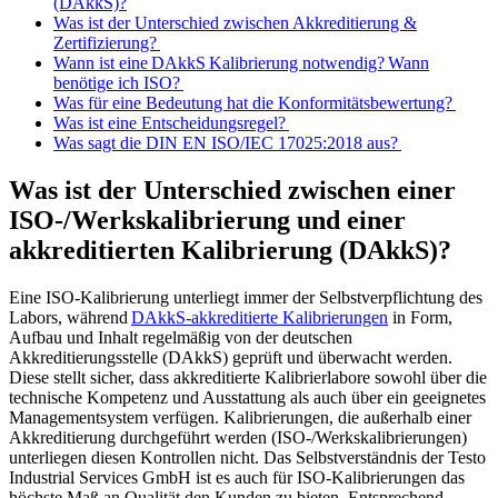
(DAkkS)?
Was ist der Unterschied zwischen Akkreditierung &
Zertifizierung?
Wann ist eine DAkkS Kalibrierung notwendig? Wann
benötige ich ISO?
Was für eine Bedeutung hat die Konformitätsbewertung?
Was ist eine Entscheidungsregel?
Was sagt die DIN EN ISO/IEC 17025:2018 aus?
Was ist der Unterschied zwischen einer
ISO-/Werkskalibrierung und einer
akkreditierten Kalibrierung (DAkkS)?
Eine ISO-Kalibrierung unterliegt immer der Selbstverpflichtung des
Labors, während
DAkkS-akkreditierte Kalibrierungen
in Form,
Aufbau und Inhalt regelmäßig von der deutschen
Akkreditierungsstelle (DAkkS) geprüft und überwacht werden.
Diese stellt sicher, dass akkreditierte Kalibrierlabore sowohl über die
technische Kompetenz und Ausstattung als auch über ein geeignetes
Managementsystem verfügen. Kalibrierungen, die außerhalb einer
Akkreditierung durchgeführt werden (ISO-/Werkskalibrierungen)
unterliegen diesen Kontrollen nicht. Das Selbstverständnis der Testo
Industrial Services GmbH ist es auch für ISO-Kalibrierungen das
höchste Maß an Qualität den Kunden zu bieten. Entsprechend