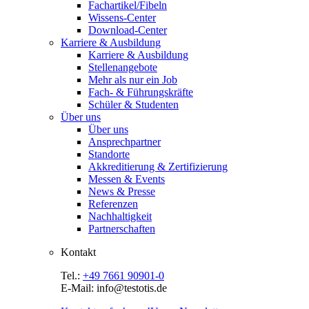
Fachartikel/Fibeln
Wissens-Center
Download-Center
Karriere & Ausbildung
Karriere & Ausbildung
Stellenangebote
Mehr als nur ein Job
Fach- & Führungskräfte
Schüler & Studenten
Über uns
Über uns
Ansprechpartner
Standorte
Akkreditierung & Zertifizierung
Messen & Events
News & Presse
Referenzen
Nachhaltigkeit
Partnerschaften
Kontakt
Tel.:
+49 7661 90901-0
E-Mail: info@testotis.de