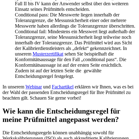
Fall II bis IV kann der Anwender selbst über den weiteren
Einsatz seines Prüfmittels entscheiden.
Conditional pass: Die Messwerte liegen innerhalb der
Toleranzgrenze, die Messunsicherheit einer oder mehrere
Messwerte haben allerdings die Toleranzgrenze überschritten.
Conditional fail: Mindestens ein Messwert liegt außerhalb der
Toleranzgrenze, seine Messunsicherheit liegt teilweise noch
innerhalb der Toleranzgrenze. Das Prüfmittel wird aus Sicht
der Kalibrierdienstleisters als „defekt“ gekennzeichnet. In
unserem
Musterzertifikat
sehen Sie beispielhaft die
Konformitätsaussage für den Fall „conditional pass“. Die
Konformitätsaussage ist auf der ersten Seite ersichtlich.
Zudem ist auf der letzten Seite die gewählte
Entscheidungsregel festgelegt.
In unserem
Webinar
und
Fachartikel
erklären wir Ihnen, was es bei
der Wahl der passenden Entscheidungsregel für Ihre Prüfmittel zu
beachten gilt. Schauen Sie gerne vorbei!
Wie kann die Entscheidungsregel für
meine Prüfmittel angepasst werden?
Die Entscheidungsregeln können unabhängig sowohl für
Werkskalibrierungen (ISO) als auch akkreditierte Kalibrierungen