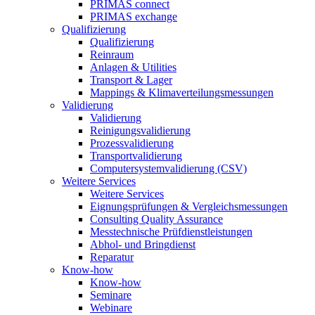
PRIMAS connect
PRIMAS exchange
Qualifizierung
Qualifizierung
Reinraum
Anlagen & Utilities
Transport & Lager
Mappings & Klimaverteilungsmessungen
Validierung
Validierung
Reinigungsvalidierung
Prozessvalidierung
Transportvalidierung
Computersystemvalidierung (CSV)
Weitere Services
Weitere Services
Eignungsprüfungen & Vergleichsmessungen
Consulting Quality Assurance
Messtechnische Prüfdienstleistungen
Abhol- und Bringdienst
Reparatur
Know-how
Know-how
Seminare
Webinare