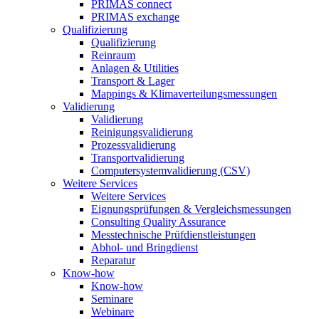
PRIMAS connect
PRIMAS exchange
Qualifizierung
Qualifizierung
Reinraum
Anlagen & Utilities
Transport & Lager
Mappings & Klimaverteilungsmessungen
Validierung
Validierung
Reinigungsvalidierung
Prozessvalidierung
Transportvalidierung
Computersystemvalidierung (CSV)
Weitere Services
Weitere Services
Eignungsprüfungen & Vergleichsmessungen
Consulting Quality Assurance
Messtechnische Prüfdienstleistungen
Abhol- und Bringdienst
Reparatur
Know-how
Know-how
Seminare
Webinare