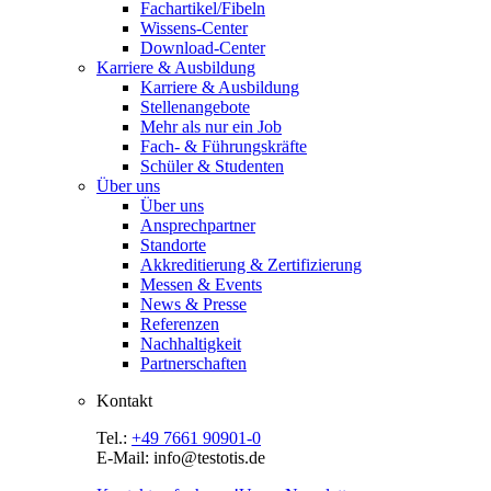
Fachartikel/Fibeln
Wissens-Center
Download-Center
Karriere & Ausbildung
Karriere & Ausbildung
Stellenangebote
Mehr als nur ein Job
Fach- & Führungskräfte
Schüler & Studenten
Über uns
Über uns
Ansprechpartner
Standorte
Akkreditierung & Zertifizierung
Messen & Events
News & Presse
Referenzen
Nachhaltigkeit
Partnerschaften
Kontakt
Tel.:
+49 7661 90901-0
E-Mail: info@testotis.de