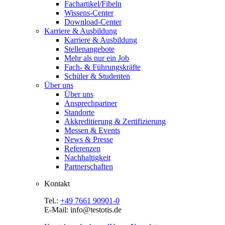
Fachartikel/Fibeln
Wissens-Center
Download-Center
Karriere & Ausbildung
Karriere & Ausbildung
Stellenangebote
Mehr als nur ein Job
Fach- & Führungskräfte
Schüler & Studenten
Über uns
Über uns
Ansprechpartner
Standorte
Akkreditierung & Zertifizierung
Messen & Events
News & Presse
Referenzen
Nachhaltigkeit
Partnerschaften
Kontakt
Tel.:
+49 7661 90901-0
E-Mail: info@testotis.de