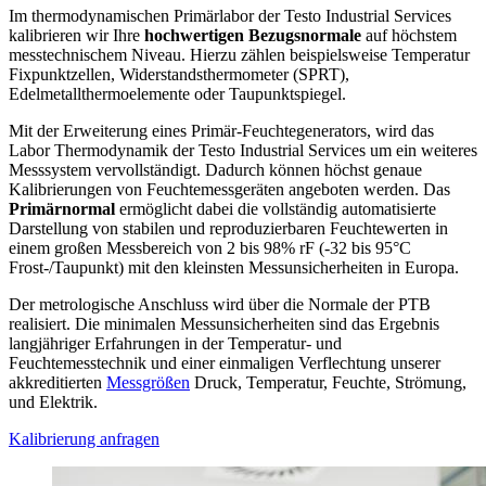
Im thermodynamischen Primärlabor der Testo Industrial Services
kalibrieren wir Ihre
hochwertigen Bezugsnormale
auf höchstem
messtechnischem Niveau. Hierzu zählen beispielsweise Temperatur
Fixpunktzellen, Widerstandsthermometer (SPRT),
Edelmetallthermoelemente oder Taupunktspiegel.
Mit der Erweiterung eines Primär-Feuchtegenerators, wird das
Labor Thermodynamik der Testo Industrial Services um ein weiteres
Messsystem vervollständigt. Dadurch können höchst genaue
Kalibrierungen von Feuchtemessgeräten angeboten werden. Das
Primärnormal
ermöglicht dabei die vollständig automatisierte
Darstellung von stabilen und reproduzierbaren Feuchtewerten in
einem großen Messbereich von 2 bis 98% rF (-32 bis 95°C
Frost-/Taupunkt) mit den kleinsten Messunsicherheiten in Europa.
Der metrologische Anschluss wird über die Normale der PTB
realisiert. Die minimalen Messunsicherheiten sind das Ergebnis
langjähriger Erfahrungen in der Temperatur- und
Feuchtemesstechnik und einer einmaligen Verflechtung unserer
akkreditierten
Messgrößen
Druck, Temperatur, Feuchte, Strömung,
und Elektrik.
Kalibrierung anfragen