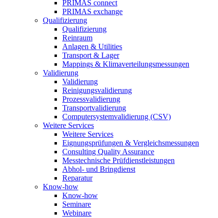
PRIMAS connect
PRIMAS exchange
Qualifizierung
Qualifizierung
Reinraum
Anlagen & Utilities
Transport & Lager
Mappings & Klimaverteilungsmessungen
Validierung
Validierung
Reinigungsvalidierung
Prozessvalidierung
Transportvalidierung
Computersystemvalidierung (CSV)
Weitere Services
Weitere Services
Eignungsprüfungen & Vergleichsmessungen
Consulting Quality Assurance
Messtechnische Prüfdienstleistungen
Abhol- und Bringdienst
Reparatur
Know-how
Know-how
Seminare
Webinare