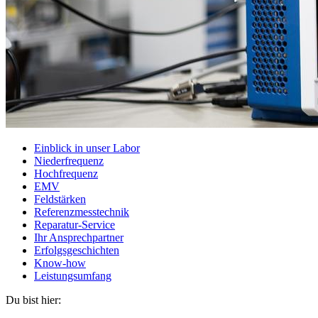
Einblick in unser Labor
Niederfrequenz
Hochfrequenz
EMV
Feldstärken
Referenzmesstechnik
Reparatur-Service
Ihr Ansprechpartner
Erfolgsgeschichten
Know-how
Leistungsumfang
Du bist hier: