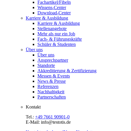
Fachartikel/Fibeln
Wissens-Center
Download-Center
Karriere & Ausbildung
Karriere & Ausbildung
Stellenangebote
Mehr als nur ein Job
Fach- & Führungskräfte
Schüler & Studenten
Über uns
Über uns
Ansprechpartner
Standorte
Akkreditierung & Zertifizierung
Messen & Events
News & Presse
Referenzen
Nachhaltigkeit
Partnerschaften
Kontakt
Tel.:
+49 7661 90901-0
E-Mail: info@testotis.de