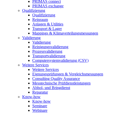
PRIMAS connect
PRIMAS exchange
Qualifizierung
Qualifizierung
Reinraum
Anlagen & Utilities
Transport & Lager
Mappings & Klimaverteilungsmessungen
Validierung
Validierung
Reinigungsvalidierung
Prozessvalidierung
Transportvalidierung
Computersystemvalidierung (CSV)
Weitere Services
Weitere Services
Eignungsprüfungen & Vergleichsmessungen
Consulting Quality Assurance
Messtechnische Prüfdienstleistungen
Abhol- und Bringdienst
Reparatur
Know-how
Know-how
Seminare
Webinare