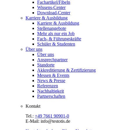
Fachartikel/Fibeln
Wissens-Center
Download-Center
Karriere & Ausbildung
Karriere & Ausbildung
Stellenangebote
Mehr als nur ein Job
Fach- & Führungskräfte
Schüler & Studenten
Über uns
Über uns
Ansprechpartner
Standorte
Akkreditierung & Zertifizierung
Messen & Events
News & Presse
Referenzen
Nachhaltigkeit
Partnerschaften
Kontakt
Tel.:
+49 7661 90901-0
E-Mail: info@testotis.de