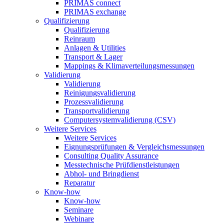
PRIMAS connect
PRIMAS exchange
Qualifizierung
Qualifizierung
Reinraum
Anlagen & Utilities
Transport & Lager
Mappings & Klimaverteilungsmessungen
Validierung
Validierung
Reinigungsvalidierung
Prozessvalidierung
Transportvalidierung
Computersystemvalidierung (CSV)
Weitere Services
Weitere Services
Eignungsprüfungen & Vergleichsmessungen
Consulting Quality Assurance
Messtechnische Prüfdienstleistungen
Abhol- und Bringdienst
Reparatur
Know-how
Know-how
Seminare
Webinare