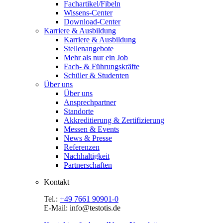
Fachartikel/Fibeln
Wissens-Center
Download-Center
Karriere & Ausbildung
Karriere & Ausbildung
Stellenangebote
Mehr als nur ein Job
Fach- & Führungskräfte
Schüler & Studenten
Über uns
Über uns
Ansprechpartner
Standorte
Akkreditierung & Zertifizierung
Messen & Events
News & Presse
Referenzen
Nachhaltigkeit
Partnerschaften
Kontakt
Tel.:
+49 7661 90901-0
E-Mail: info@testotis.de