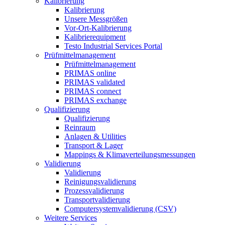
Kalibrierung
Kalibrierung
Unsere Messgrößen
Vor-Ort-Kalibrierung
Kalibrierequipment
Testo Industrial Services Portal
Prüfmittelmanagement
Prüfmittelmanagement
PRIMAS online
PRIMAS validated
PRIMAS connect
PRIMAS exchange
Qualifizierung
Qualifizierung
Reinraum
Anlagen & Utilities
Transport & Lager
Mappings & Klimaverteilungsmessungen
Validierung
Validierung
Reinigungsvalidierung
Prozessvalidierung
Transportvalidierung
Computersystemvalidierung (CSV)
Weitere Services