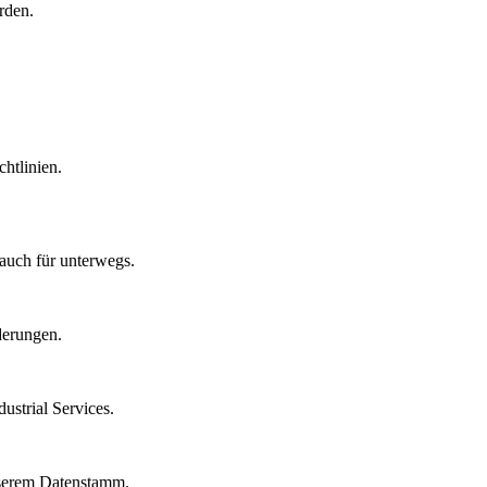
rden.
htlinien.
auch für unterwegs.
derungen.
strial Services.
nserem Datenstamm.