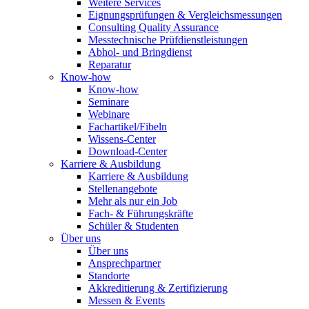
Weitere Services
Eignungsprüfungen & Vergleichsmessungen
Consulting Quality Assurance
Messtechnische Prüfdienstleistungen
Abhol- und Bringdienst
Reparatur
Know-how
Know-how
Seminare
Webinare
Fachartikel/Fibeln
Wissens-Center
Download-Center
Karriere & Ausbildung
Karriere & Ausbildung
Stellenangebote
Mehr als nur ein Job
Fach- & Führungskräfte
Schüler & Studenten
Über uns
Über uns
Ansprechpartner
Standorte
Akkreditierung & Zertifizierung
Messen & Events