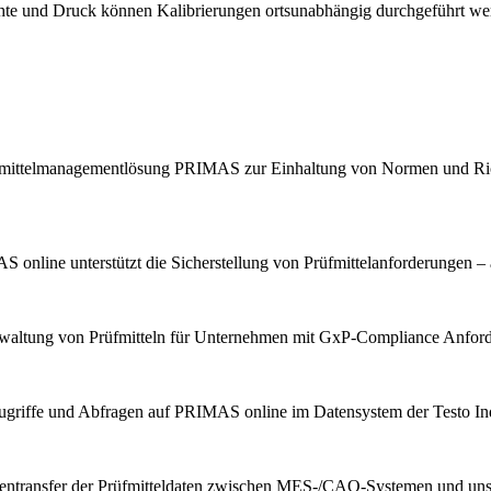
chte und Druck können Kalibrierungen ortsunabhängig durchgeführt we
Prüfmittelmanagementlösung PRIMAS zur Einhaltung von Normen und Ric
 online unterstützt die Sicherstellung von Prüfmittelanforderungen – 
erwaltung von Prüfmitteln für Unternehmen mit GxP-Compliance Anfor
ugriffe und Abfragen auf PRIMAS online im Datensystem der Testo Indu
tentransfer der Prüfmitteldaten zwischen MES-/CAQ-Systemen und u