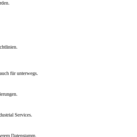
rden.
htlinien.
auch für unterwegs.
derungen.
strial Services.
nserem Datenstamm.