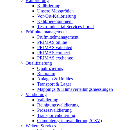
Kalibrierung
Kalibrierung
Unsere Messgrößen
Vor-Ort-Kalibrierung
Kalibrierequipment
Testo Industrial Services Portal
Prüfmittelmanagement
Prüfmittelmanagement
PRIMAS online
PRIMAS validated
PRIMAS connect
PRIMAS exchange
Qualifizierung
Qualifizierung
Reinraum
Anlagen & Utilities
Transport & Lager
Mappings & Klimaverteilungsmessungen
Validierung
Validierung
Reinigungsvalidierung
Prozessvalidierung
Transportvalidierung
Computersystemvalidierung (CSV)
Weitere Services