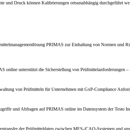
chte und Druck können Kalibrierungen ortsunabhängig durchgeführt we
Prüfmittelmanagementlösung PRIMAS zur Einhaltung von Normen und Ric
 online unterstützt die Sicherstellung von Prüfmittelanforderungen – 
erwaltung von Prüfmitteln für Unternehmen mit GxP-Compliance Anfor
ugriffe und Abfragen auf PRIMAS online im Datensystem der Testo Indu
tentransfer der Prüfmitteldaten zwischen MES-/CAQ-Systemen und u