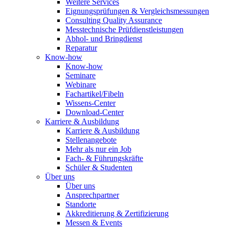
Weitere Services
Eignungsprüfungen & Vergleichsmessungen
Consulting Quality Assurance
Messtechnische Prüfdienstleistungen
Abhol- und Bringdienst
Reparatur
Know-how
Know-how
Seminare
Webinare
Fachartikel/Fibeln
Wissens-Center
Download-Center
Karriere & Ausbildung
Karriere & Ausbildung
Stellenangebote
Mehr als nur ein Job
Fach- & Führungskräfte
Schüler & Studenten
Über uns
Über uns
Ansprechpartner
Standorte
Akkreditierung & Zertifizierung
Messen & Events