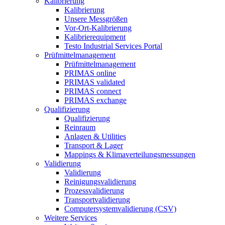
Kalibrierung
Kalibrierung
Unsere Messgrößen
Vor-Ort-Kalibrierung
Kalibrierequipment
Testo Industrial Services Portal
Prüfmittelmanagement
Prüfmittelmanagement
PRIMAS online
PRIMAS validated
PRIMAS connect
PRIMAS exchange
Qualifizierung
Qualifizierung
Reinraum
Anlagen & Utilities
Transport & Lager
Mappings & Klimaverteilungsmessungen
Validierung
Validierung
Reinigungsvalidierung
Prozessvalidierung
Transportvalidierung
Computersystemvalidierung (CSV)
Weitere Services