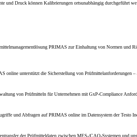
chte und Druck können Kalibrierungen ortsunabhängig durchgeführt we
Prüfmittelmanagementlösung PRIMAS zur Einhaltung von Normen und Ric
 online unterstützt die Sicherstellung von Prüfmittelanforderungen – 
erwaltung von Prüfmitteln für Unternehmen mit GxP-Compliance Anfor
ugriffe und Abfragen auf PRIMAS online im Datensystem der Testo Indu
tentransfer der Prüfmitteldaten zwischen MES-/CAQ-Systemen und u