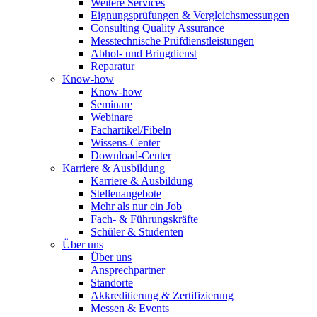
Weitere Services
Eignungsprüfungen & Vergleichsmessungen
Consulting Quality Assurance
Messtechnische Prüfdienstleistungen
Abhol- und Bringdienst
Reparatur
Know-how
Know-how
Seminare
Webinare
Fachartikel/Fibeln
Wissens-Center
Download-Center
Karriere & Ausbildung
Karriere & Ausbildung
Stellenangebote
Mehr als nur ein Job
Fach- & Führungskräfte
Schüler & Studenten
Über uns
Über uns
Ansprechpartner
Standorte
Akkreditierung & Zertifizierung
Messen & Events