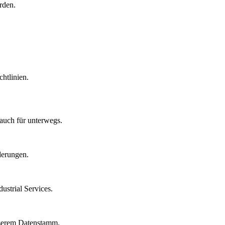
rden.
htlinien.
auch für unterwegs.
derungen.
strial Services.
nserem Datenstamm.