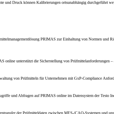
chte und Druck können Kalibrierungen ortsunabhängig durchgeführt we
Prüfmittelmanagementlösung PRIMAS zur Einhaltung von Normen und Ric
 online unterstützt die Sicherstellung von Prüfmittelanforderungen – 
erwaltung von Prüfmitteln für Unternehmen mit GxP-Compliance Anfor
ugriffe und Abfragen auf PRIMAS online im Datensystem der Testo Indu
tentransfer der Prüfmitteldaten zwischen MES-/CAQ-Systemen und u