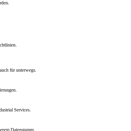
rden.
htlinien.
auch für unterwegs.
derungen.
strial Services.
nserem Datenstamm.