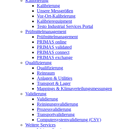
Kalibrierung
Kalibrierung
Unsere Messgrößen
Vor-Ort-Kalibrierung
Kalibrierequipment
Testo Industrial Services Portal
Prüfmittelmanagement
Prüfmittelmanagement
PRIMAS online
PRIMAS validated
PRIMAS connect
PRIMAS exchange
Qualifizierung
Qualifizierung
Reinraum
Anlagen & Utilities
Transport & Lager
Mappings & Klimaverteilungsmessungen
Validierung
Validierung
Reinigungsvalidierung
Prozessvalidierung
Transportvalidierung
Computersystemvalidierung (CSV)
Weitere Services