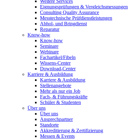
Weitere Services
Eignungsprüfungen & Vergleichsmessungen
Consulting Quality Assurance
Messtechnische Prüfdienstleistungen
Abhol- und Bringdienst
Reparatur
Know-how
Know-how
Seminare
Webinare
Fachartikel/Fibeln
Wissens-Center
Download-Center
Karriere & Ausbildung
Karriere & Ausbildung
Stellenangebote
Mehr als nur ein Job
Fach- & Führungskräfte
Schüler & Studenten
Über uns
Über uns
Ansprechpartner
Standorte
Akkreditierung & Zertifizierung
Messen & Events