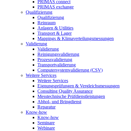
PRIMAS connect
PRIMAS exchange
Qualifizierung
Qualifizierung
Reinraum
Anlagen & Utilities
Transport & Lager
Mappings & Klimaverteilungsmessungen
Validierung
Validierung
Reinigungsvalidierung
Prozessvalidierung
Transportvalidierung
Computersystemvalidierung (CSV)
Weitere Services
Weitere Services
Eignungsprüfungen & Vergleichsmessungen
Consulting Quality Assurance
Messtechnische Prüfdienstleistungen
Abhol- und Bringdienst
Reparatur
Know-how
Know-how
Seminare
Webinare