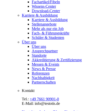
Fachartikel/Fibeln
Wissens-Center
Download-Center
Karriere & Ausbildung
Karriere & Ausbildung
Stellenangebote
Mehr als nur ein Job
Fach- & Führungskräfte
Schüler & Studenten
Über uns
Über uns
Ansprechpartner
Standorte
Akkreditierung & Zertifizierung
Messen & Events
News & Presse
Referenzen
Nachhaltigkeit
Partnerschaften
Kontakt
Tel.:
+49 7661 90901-0
E-Mail: info@testotis.de