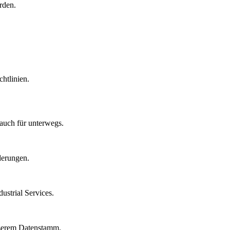
rden.
htlinien.
auch für unterwegs.
derungen.
strial Services.
nserem Datenstamm.