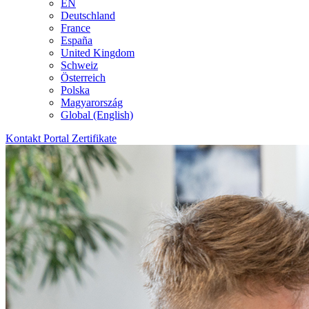
EN
Deutschland
France
España
United Kingdom
Schweiz
Österreich
Polska
Magyarország
Global (English)
Kontakt
Portal
Zertifikate