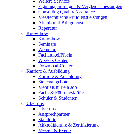
Weitere Services
Eignungsprüfungen & Vergleichsmessungen
Consulting Quality Assurance
Messtechnische Prüfdienstleistungen
Abhol- und Bringdienst
Reparatur
Know-how
Know-how
Seminare
Webinare
Fachartikel/Fibeln
Wissens-Center
Download-Center
Karriere & Ausbildung
Karriere & Ausbildung
Stellenangebote
Mehr als nur ein Job
Fach- & Führungskräfte
Schüler & Studenten
Über uns
Über uns
Ansprechpartner
Standorte
Akkreditierung & Zertifizierung
Messen & Events