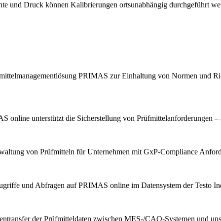
chte und Druck können Kalibrierungen ortsunabhängig durchgeführt we
Prüfmittelmanagementlösung PRIMAS zur Einhaltung von Normen und Ric
 online unterstützt die Sicherstellung von Prüfmittelanforderungen – 
erwaltung von Prüfmitteln für Unternehmen mit GxP-Compliance Anfor
ugriffe und Abfragen auf PRIMAS online im Datensystem der Testo Indu
tentransfer der Prüfmitteldaten zwischen MES-/CAQ-Systemen und u