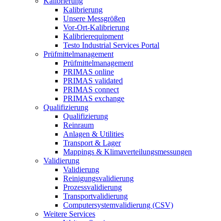
Kalibrierung
Kalibrierung
Unsere Messgrößen
Vor-Ort-Kalibrierung
Kalibrierequipment
Testo Industrial Services Portal
Prüfmittelmanagement
Prüfmittelmanagement
PRIMAS online
PRIMAS validated
PRIMAS connect
PRIMAS exchange
Qualifizierung
Qualifizierung
Reinraum
Anlagen & Utilities
Transport & Lager
Mappings & Klimaverteilungsmessungen
Validierung
Validierung
Reinigungsvalidierung
Prozessvalidierung
Transportvalidierung
Computersystemvalidierung (CSV)
Weitere Services