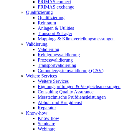
PRIMAS connect
PRIMAS exchange
Qualifizierung
Qualifizierung
Reinraum
Anlagen & Utilities
Transport & Lager
Mappings & Klimaverteilungsmessungen
Validierung
Validierung
Reinigungsvalidierung
Prozessvalidierung
Transportvalidierung
Computersystemvalidierung (CSV)
Weitere Services
Weitere Services
Eignungsprüfungen & Vergleichsmessungen
Consulting Quality Assurance
Messtechnische Prüfdienstleistungen
Abhol- und Bringdienst
Reparatur
Know-how
Know-how
Seminare
Webinare