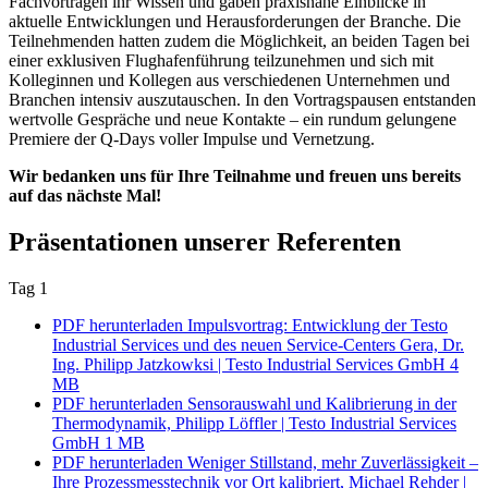
Fachvorträgen ihr Wissen und gaben praxisnahe Einblicke in
aktuelle Entwicklungen und Herausforderungen der Branche. Die
Teilnehmenden hatten zudem die Möglichkeit, an beiden Tagen bei
einer exklusiven Flughafenführung teilzunehmen und sich mit
Kolleginnen und Kollegen aus verschiedenen Unternehmen und
Branchen intensiv auszutauschen. In den Vortragspausen entstanden
wertvolle Gespräche und neue Kontakte – ein rundum gelungene
Premiere der Q-Days voller Impulse und Vernetzung.
Wir bedanken uns für Ihre Teilnahme und freuen uns bereits
auf das nächste Mal!
Präsentationen unserer Referenten
Tag 1
PDF herunterladen
Impulsvortrag: Entwicklung der Testo
Industrial Services und des neuen Service-Centers Gera, Dr.
Ing. Philipp Jatzkowksi | Testo Industrial Services GmbH
4
MB
PDF herunterladen
Sensorauswahl und Kalibrierung in der
Thermodynamik, Philipp Löffler | Testo Industrial Services
GmbH
1 MB
PDF herunterladen
Weniger Stillstand, mehr Zuverlässigkeit –
Ihre Prozessmesstechnik vor Ort kalibriert, Michael Rehder |