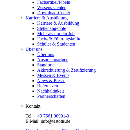
Fachartikel/Fibeln
Wissens-Center
Download-Center
Karriere & Ausbildung
Karriere & Ausbildung
Stellenangebote
Mehr als nur ein Job
Fach- & Führungskräfte
Schüler & Studenten
Über uns
Über uns
Ansprechpartner
Standorte
Akkreditierung & Zertifizierung
Messen & Events
News & Presse
Referenzen
Nachhaltigkeit
Partnerschaften
Kontakt
Tel.:
+49 7661 90901-0
E-Mail: info@testotis.de