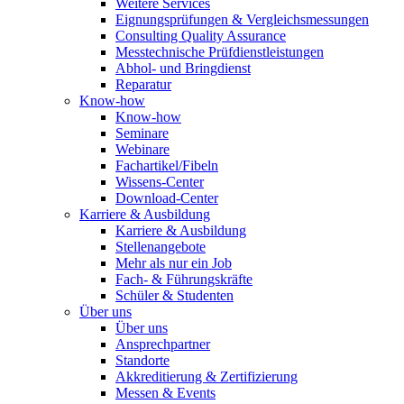
Weitere Services
Eignungsprüfungen & Vergleichsmessungen
Consulting Quality Assurance
Messtechnische Prüfdienstleistungen
Abhol- und Bringdienst
Reparatur
Know-how
Know-how
Seminare
Webinare
Fachartikel/Fibeln
Wissens-Center
Download-Center
Karriere & Ausbildung
Karriere & Ausbildung
Stellenangebote
Mehr als nur ein Job
Fach- & Führungskräfte
Schüler & Studenten
Über uns
Über uns
Ansprechpartner
Standorte
Akkreditierung & Zertifizierung
Messen & Events