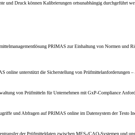
chte und Druck können Kalibrierungen ortsunabhängig durchgeführt we
Prüfmittelmanagementlösung PRIMAS zur Einhaltung von Normen und Ric
 online unterstützt die Sicherstellung von Prüfmittelanforderungen – 
erwaltung von Prüfmitteln für Unternehmen mit GxP-Compliance Anfor
ugriffe und Abfragen auf PRIMAS online im Datensystem der Testo Indu
tentransfer der Prüfmitteldaten zwischen MES-/CAQ-Systemen und u