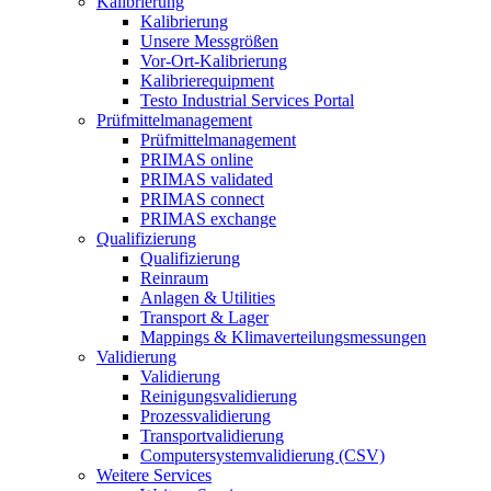
Kalibrierung
Kalibrierung
Unsere Messgrößen
Vor-Ort-Kalibrierung
Kalibrierequipment
Testo Industrial Services Portal
Prüfmittelmanagement
Prüfmittelmanagement
PRIMAS online
PRIMAS validated
PRIMAS connect
PRIMAS exchange
Qualifizierung
Qualifizierung
Reinraum
Anlagen & Utilities
Transport & Lager
Mappings & Klimaverteilungsmessungen
Validierung
Validierung
Reinigungsvalidierung
Prozessvalidierung
Transportvalidierung
Computersystemvalidierung (CSV)
Weitere Services