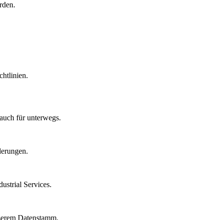
rden.
htlinien.
auch für unterwegs.
derungen.
strial Services.
nserem Datenstamm.