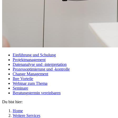
Einführung und Schulung
Projektmanagement
Datenanalyse und -interpretation
Prozessoptimierung und -kontrolle
Change Management
Ihre Vorteile
Webinar zum Thema
Seminare
Beratungstermin vereinbaren
Du bist hier:
Home
Weitere Services