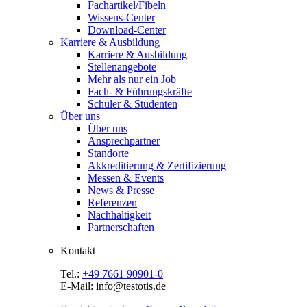
Fachartikel/Fibeln
Wissens-Center
Download-Center
Karriere & Ausbildung
Karriere & Ausbildung
Stellenangebote
Mehr als nur ein Job
Fach- & Führungskräfte
Schüler & Studenten
Über uns
Über uns
Ansprechpartner
Standorte
Akkreditierung & Zertifizierung
Messen & Events
News & Presse
Referenzen
Nachhaltigkeit
Partnerschaften
Kontakt
Tel.:
+49 7661 90901-0
E-Mail: info@testotis.de