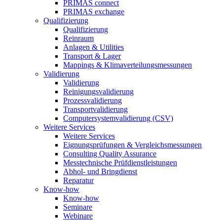
PRIMAS connect
PRIMAS exchange
Qualifizierung
Qualifizierung
Reinraum
Anlagen & Utilities
Transport & Lager
Mappings & Klimaverteilungsmessungen
Validierung
Validierung
Reinigungsvalidierung
Prozessvalidierung
Transportvalidierung
Computersystemvalidierung (CSV)
Weitere Services
Weitere Services
Eignungsprüfungen & Vergleichsmessungen
Consulting Quality Assurance
Messtechnische Prüfdienstleistungen
Abhol- und Bringdienst
Reparatur
Know-how
Know-how
Seminare
Webinare