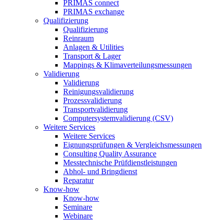
PRIMAS connect
PRIMAS exchange
Qualifizierung
Qualifizierung
Reinraum
Anlagen & Utilities
Transport & Lager
Mappings & Klimaverteilungsmessungen
Validierung
Validierung
Reinigungsvalidierung
Prozessvalidierung
Transportvalidierung
Computersystemvalidierung (CSV)
Weitere Services
Weitere Services
Eignungsprüfungen & Vergleichsmessungen
Consulting Quality Assurance
Messtechnische Prüfdienstleistungen
Abhol- und Bringdienst
Reparatur
Know-how
Know-how
Seminare
Webinare