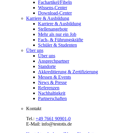
Fachartikel/Fibeln
Wissens-Center
Download-Center
Karriere & Ausbildung
Karriere & Ausbildung
Stellenangebote
Mehr als nur ein Job
Fach- & Führungskräfte
Schüler & Studenten
Über uns
Über uns
Ansprechpartner
Standorte
Akkreditierung & Zertifizierung
Messen & Events
News & Presse
Referenzen
Nachhaltigkeit
Partnerschaften
Kontakt
Tel.:
+49 7661 90901-0
E-Mail: info@testotis.de