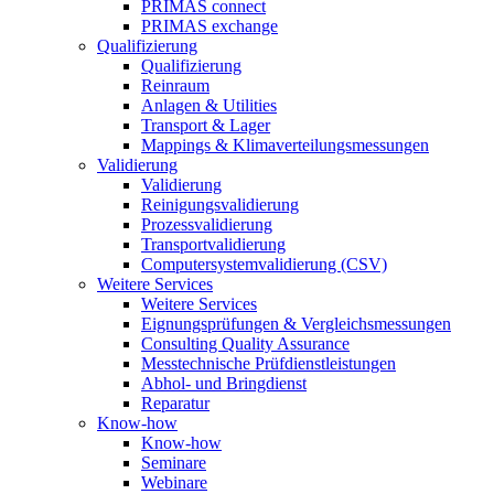
PRIMAS connect
PRIMAS exchange
Qualifizierung
Qualifizierung
Reinraum
Anlagen & Utilities
Transport & Lager
Mappings & Klimaverteilungsmessungen
Validierung
Validierung
Reinigungsvalidierung
Prozessvalidierung
Transportvalidierung
Computersystemvalidierung (CSV)
Weitere Services
Weitere Services
Eignungsprüfungen & Vergleichsmessungen
Consulting Quality Assurance
Messtechnische Prüfdienstleistungen
Abhol- und Bringdienst
Reparatur
Know-how
Know-how
Seminare
Webinare