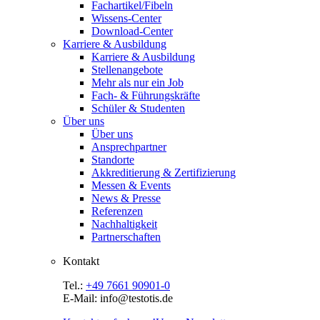
Fachartikel/Fibeln
Wissens-Center
Download-Center
Karriere & Ausbildung
Karriere & Ausbildung
Stellenangebote
Mehr als nur ein Job
Fach- & Führungskräfte
Schüler & Studenten
Über uns
Über uns
Ansprechpartner
Standorte
Akkreditierung & Zertifizierung
Messen & Events
News & Presse
Referenzen
Nachhaltigkeit
Partnerschaften
Kontakt
Tel.:
+49 7661 90901-0
E-Mail: info@testotis.de