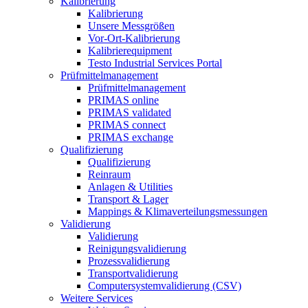
Kalibrierung
Kalibrierung
Unsere Messgrößen
Vor-Ort-Kalibrierung
Kalibrierequipment
Testo Industrial Services Portal
Prüfmittelmanagement
Prüfmittelmanagement
PRIMAS online
PRIMAS validated
PRIMAS connect
PRIMAS exchange
Qualifizierung
Qualifizierung
Reinraum
Anlagen & Utilities
Transport & Lager
Mappings & Klimaverteilungsmessungen
Validierung
Validierung
Reinigungsvalidierung
Prozessvalidierung
Transportvalidierung
Computersystemvalidierung (CSV)
Weitere Services