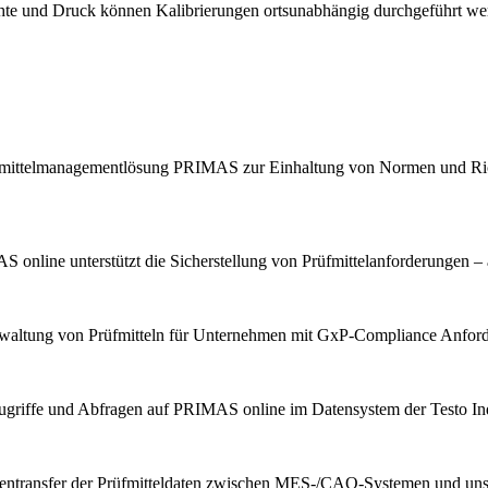
chte und Druck können Kalibrierungen ortsunabhängig durchgeführt we
Prüfmittelmanagementlösung PRIMAS zur Einhaltung von Normen und Ric
 online unterstützt die Sicherstellung von Prüfmittelanforderungen – 
erwaltung von Prüfmitteln für Unternehmen mit GxP-Compliance Anfor
ugriffe und Abfragen auf PRIMAS online im Datensystem der Testo Indu
tentransfer der Prüfmitteldaten zwischen MES-/CAQ-Systemen und u