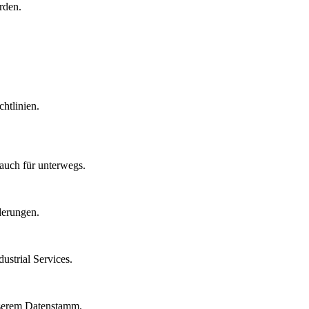
rden.
htlinien.
auch für unterwegs.
derungen.
strial Services.
nserem Datenstamm.