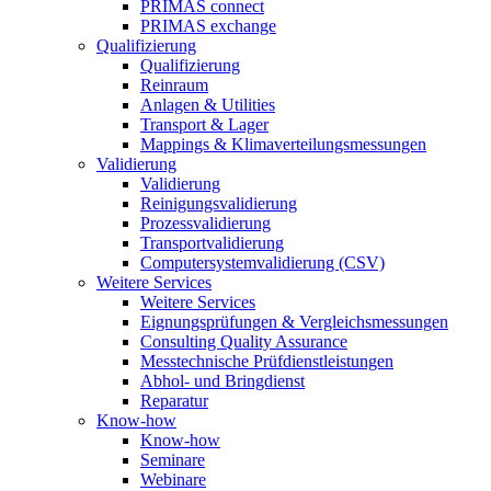
PRIMAS connect
PRIMAS exchange
Qualifizierung
Qualifizierung
Reinraum
Anlagen & Utilities
Transport & Lager
Mappings & Klimaverteilungsmessungen
Validierung
Validierung
Reinigungsvalidierung
Prozessvalidierung
Transportvalidierung
Computersystemvalidierung (CSV)
Weitere Services
Weitere Services
Eignungsprüfungen & Vergleichsmessungen
Consulting Quality Assurance
Messtechnische Prüfdienstleistungen
Abhol- und Bringdienst
Reparatur
Know-how
Know-how
Seminare
Webinare