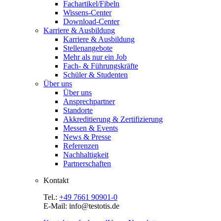
Fachartikel/Fibeln
Wissens-Center
Download-Center
Karriere & Ausbildung
Karriere & Ausbildung
Stellenangebote
Mehr als nur ein Job
Fach- & Führungskräfte
Schüler & Studenten
Über uns
Über uns
Ansprechpartner
Standorte
Akkreditierung & Zertifizierung
Messen & Events
News & Presse
Referenzen
Nachhaltigkeit
Partnerschaften
Kontakt
Tel.:
+49 7661 90901-0
E-Mail: info@testotis.de