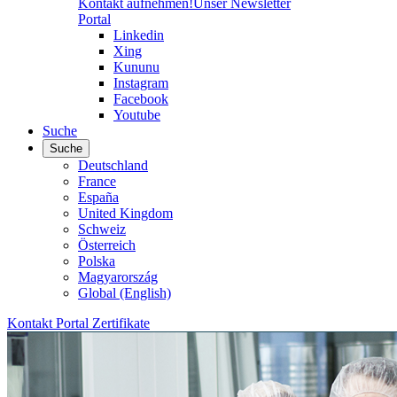
Kontakt aufnehmen!
Unser Newsletter
Portal
Linkedin
Xing
Kununu
Instagram
Facebook
Youtube
Suche
Suche
Deutschland
France
España
United Kingdom
Schweiz
Österreich
Polska
Magyarország
Global (English)
Kontakt
Portal
Zertifikate