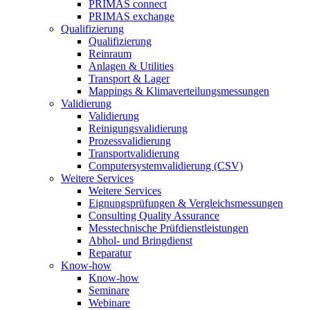
PRIMAS connect
PRIMAS exchange
Qualifizierung
Qualifizierung
Reinraum
Anlagen & Utilities
Transport & Lager
Mappings & Klimaverteilungsmessungen
Validierung
Validierung
Reinigungsvalidierung
Prozessvalidierung
Transportvalidierung
Computersystemvalidierung (CSV)
Weitere Services
Weitere Services
Eignungsprüfungen & Vergleichsmessungen
Consulting Quality Assurance
Messtechnische Prüfdienstleistungen
Abhol- und Bringdienst
Reparatur
Know-how
Know-how
Seminare
Webinare