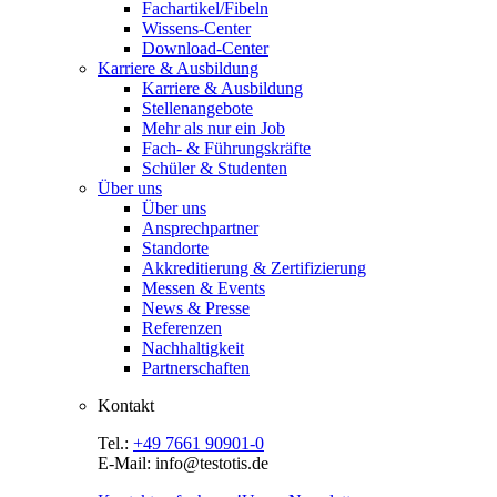
Fachartikel/Fibeln
Wissens-Center
Download-Center
Karriere & Ausbildung
Karriere & Ausbildung
Stellenangebote
Mehr als nur ein Job
Fach- & Führungskräfte
Schüler & Studenten
Über uns
Über uns
Ansprechpartner
Standorte
Akkreditierung & Zertifizierung
Messen & Events
News & Presse
Referenzen
Nachhaltigkeit
Partnerschaften
Kontakt
Tel.:
+49 7661 90901-0
E-Mail: info@testotis.de