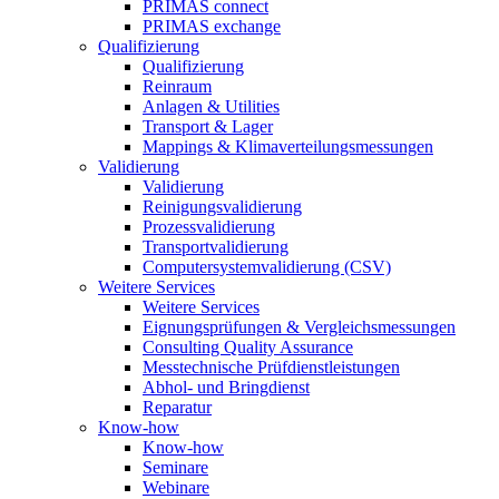
PRIMAS connect
PRIMAS exchange
Qualifizierung
Qualifizierung
Reinraum
Anlagen & Utilities
Transport & Lager
Mappings & Klimaverteilungsmessungen
Validierung
Validierung
Reinigungsvalidierung
Prozessvalidierung
Transportvalidierung
Computersystemvalidierung (CSV)
Weitere Services
Weitere Services
Eignungsprüfungen & Vergleichsmessungen
Consulting Quality Assurance
Messtechnische Prüfdienstleistungen
Abhol- und Bringdienst
Reparatur
Know-how
Know-how
Seminare
Webinare