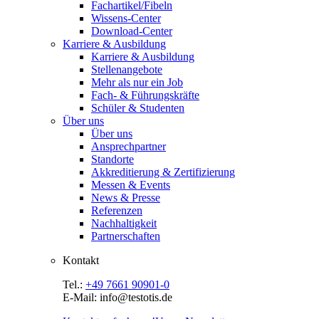
Fachartikel/Fibeln
Wissens-Center
Download-Center
Karriere & Ausbildung
Karriere & Ausbildung
Stellenangebote
Mehr als nur ein Job
Fach- & Führungskräfte
Schüler & Studenten
Über uns
Über uns
Ansprechpartner
Standorte
Akkreditierung & Zertifizierung
Messen & Events
News & Presse
Referenzen
Nachhaltigkeit
Partnerschaften
Kontakt
Tel.:
+49 7661 90901-0
E-Mail: info@testotis.de