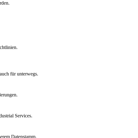
rden.
htlinien.
auch für unterwegs.
derungen.
strial Services.
nserem Datenstamm.