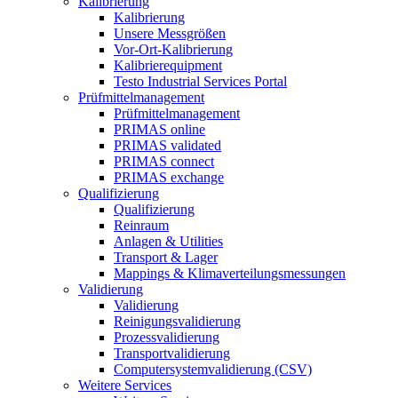
Kalibrierung
Kalibrierung
Unsere Messgrößen
Vor-Ort-Kalibrierung
Kalibrierequipment
Testo Industrial Services Portal
Prüfmittelmanagement
Prüfmittelmanagement
PRIMAS online
PRIMAS validated
PRIMAS connect
PRIMAS exchange
Qualifizierung
Qualifizierung
Reinraum
Anlagen & Utilities
Transport & Lager
Mappings & Klimaverteilungsmessungen
Validierung
Validierung
Reinigungsvalidierung
Prozessvalidierung
Transportvalidierung
Computersystemvalidierung (CSV)
Weitere Services