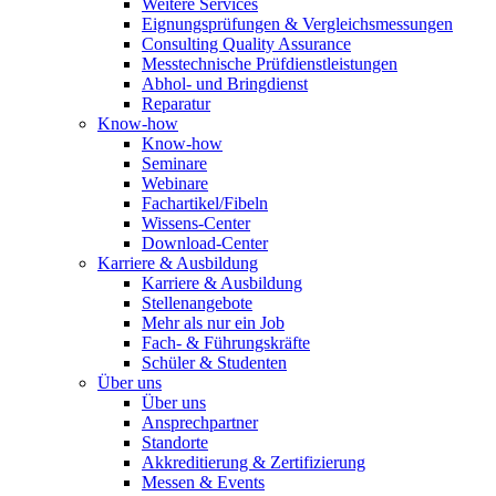
Weitere Services
Eignungsprüfungen & Vergleichsmessungen
Consulting Quality Assurance
Messtechnische Prüfdienstleistungen
Abhol- und Bringdienst
Reparatur
Know-how
Know-how
Seminare
Webinare
Fachartikel/Fibeln
Wissens-Center
Download-Center
Karriere & Ausbildung
Karriere & Ausbildung
Stellenangebote
Mehr als nur ein Job
Fach- & Führungskräfte
Schüler & Studenten
Über uns
Über uns
Ansprechpartner
Standorte
Akkreditierung & Zertifizierung
Messen & Events