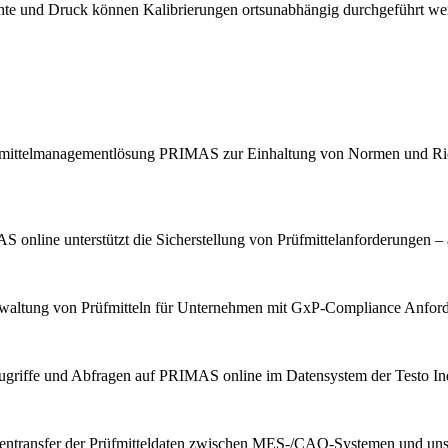
chte und Druck können Kalibrierungen ortsunabhängig durchgeführt we
Prüfmittelmanagementlösung PRIMAS zur Einhaltung von Normen und Ric
 online unterstützt die Sicherstellung von Prüfmittelanforderungen – 
erwaltung von Prüfmitteln für Unternehmen mit GxP-Compliance Anfor
ugriffe und Abfragen auf PRIMAS online im Datensystem der Testo Indu
tentransfer der Prüfmitteldaten zwischen MES-/CAQ-Systemen und u