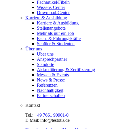
Fachartikel/Fibeln
Wissens-Center
Download-Center
Karriere & Ausbildung
Karriere & Ausbildung
Stellenangebote
Mehr als nur ein Job
Fach- & Führungskräfte
Schüler & Studenten
Über uns
Über uns
Ansprechpartner
Standorte
Akkreditierung & Zertifizierung
Messen & Events
News & Presse
Referenzen
Nachhaltigkeit
Partnerschaften
Kontakt
Tel.:
+49 7661 90901-0
E-Mail: info@testotis.de