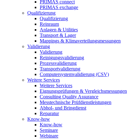
PRIMAS connect
PRIMAS exchange
Qualifizierung
Qualifizierung
Reinraum
Anlagen & Utilities
Transport & Lager
Mappings & Klimaverteilungsmessungen
Validierung
Validierung
Reinigungsvalidierung
Prozessvalidierung
Transportvalidierung
Computersystemvalidierung (CSV)
Weitere Services
Weitere Services
Eignungsprüfungen & Vergleichsmessungen
Consulting Quality Assurance
Messtechnische Prüfdienstleistungen
Abhol- und Bringdienst
Reparatur
Know-how
Know-how
Seminare
Webinare