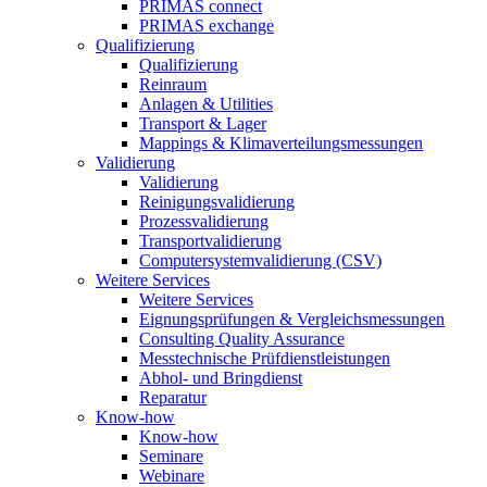
PRIMAS connect
PRIMAS exchange
Qualifizierung
Qualifizierung
Reinraum
Anlagen & Utilities
Transport & Lager
Mappings & Klimaverteilungsmessungen
Validierung
Validierung
Reinigungsvalidierung
Prozessvalidierung
Transportvalidierung
Computersystemvalidierung (CSV)
Weitere Services
Weitere Services
Eignungsprüfungen & Vergleichsmessungen
Consulting Quality Assurance
Messtechnische Prüfdienstleistungen
Abhol- und Bringdienst
Reparatur
Know-how
Know-how
Seminare
Webinare