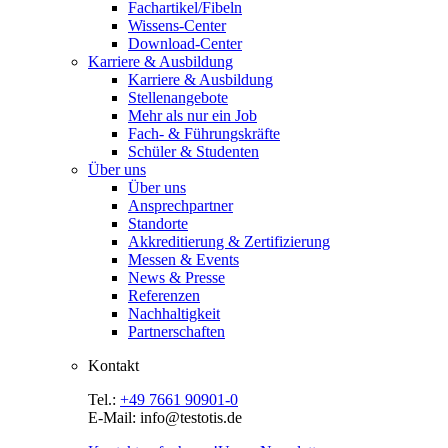
Fachartikel/Fibeln
Wissens-Center
Download-Center
Karriere & Ausbildung
Karriere & Ausbildung
Stellenangebote
Mehr als nur ein Job
Fach- & Führungskräfte
Schüler & Studenten
Über uns
Über uns
Ansprechpartner
Standorte
Akkreditierung & Zertifizierung
Messen & Events
News & Presse
Referenzen
Nachhaltigkeit
Partnerschaften
Kontakt
Tel.:
+49 7661 90901-0
E-Mail: info@testotis.de