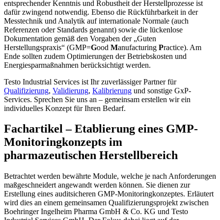
entsprechender Kenntnis und Robustheit der Herstellprozesse ist
dafür zwingend notwendig. Ebenso die Rückführbarkeit in der
Messtechnik und Analytik auf internationale Normale (auch
Referenzen oder Standards genannt) sowie die lückenlose
Dokumentation gemäß den Vorgaben der „Guten
Herstellungspraxis“ (GMP=
G
ood
M
anufacturing
P
ractice). Am
Ende sollten zudem Optimierungen der Betriebskosten und
Energiesparmaßnahmen berücksichtigt werden.
Testo Industrial Services ist Ihr zuverlässiger Partner für
Qualifizierung
,
Validierung
,
Kalibrierung
und sonstige GxP-
Services. Sprechen Sie uns an – gemeinsam erstellen wir ein
individuelles Konzept für Ihren Bedarf.
Fachartikel – Etablierung eines GMP-
Monitoringkonzepts im
pharmazeutischen Herstellbereich
Betrachtet werden bewährte Module, welche je nach Anforderungen
maßgeschneidert angewandt werden können. Sie dienen zur
Erstellung eines auditsicheren GMP-Monitoringkonzeptes. Erläutert
wird dies an einem gemeinsamen Qualifizierungsprojekt zwischen
Boehringer Ingelheim Pharma GmbH & Co. KG und Testo