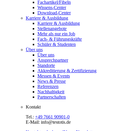
Fachartikel/Fibeln
Wissens-Center
Download-Center
Karriere & Ausbildung
Karriere & Ausbildung
Stellenangebote
Mehr als nur ein Job
Fach- & Führungskräfte
Schüler & Studenten
Über uns
Über uns
Ansprechpartner
Standorte
Akkreditierung & Zertifizierung
Messen & Events
News & Presse
Referenzen
Nachhaltigkeit
Partnerschaften
Kontakt
Tel.:
+49 7661 90901-0
E-Mail: info@testotis.de