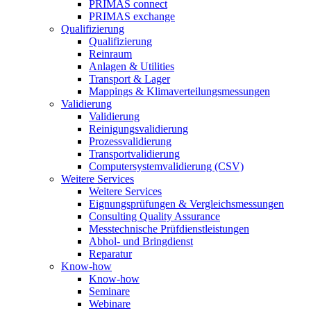
PRIMAS connect
PRIMAS exchange
Qualifizierung
Qualifizierung
Reinraum
Anlagen & Utilities
Transport & Lager
Mappings & Klimaverteilungsmessungen
Validierung
Validierung
Reinigungsvalidierung
Prozessvalidierung
Transportvalidierung
Computersystemvalidierung (CSV)
Weitere Services
Weitere Services
Eignungsprüfungen & Vergleichsmessungen
Consulting Quality Assurance
Messtechnische Prüfdienstleistungen
Abhol- und Bringdienst
Reparatur
Know-how
Know-how
Seminare
Webinare