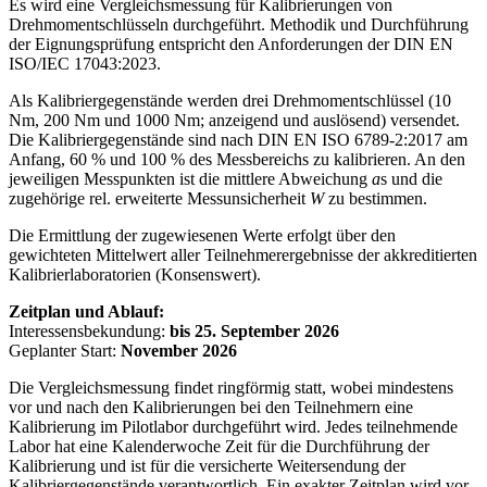
Es wird eine Vergleichsmessung für Kalibrierungen von
Drehmomentschlüsseln durchgeführt. Methodik und Durchführung
der Eignungsprüfung entspricht den Anforderungen der DIN EN
ISO/IEC 17043:2023.
Als Kalibriergegenstände werden drei Drehmomentschlüssel (10
Nm, 200 Nm und 1000 Nm; anzeigend und auslösend) versendet.
Die Kalibriergegenstände sind nach DIN EN ISO 6789-2:2017 am
Anfang, 60 % und 100 % des Messbereichs zu kalibrieren. An den
jeweiligen Messpunkten ist die mittlere Abweichung
a
s und die
zugehörige rel. erweiterte Messunsicherheit
W
zu bestimmen.
Die Ermittlung der zugewiesenen Werte erfolgt über den
gewichteten Mittelwert aller Teilnehmerergebnisse der akkreditierten
Kalibrierlaboratorien (Konsenswert).
Zeitplan und Ablauf:
Interessensbekundung:
bis 25. September 2026
Geplanter Start:
November 2026
Die Vergleichsmessung findet ringförmig statt, wobei mindestens
vor und nach den Kalibrierungen bei den Teilnehmern eine
Kalibrierung im Pilotlabor durchgeführt wird. Jedes teilnehmende
Labor hat eine Kalenderwoche Zeit für die Durchführung der
Kalibrierung und ist für die versicherte Weitersendung der
Kalibriergegenstände verantwortlich. Ein exakter Zeitplan wird vor