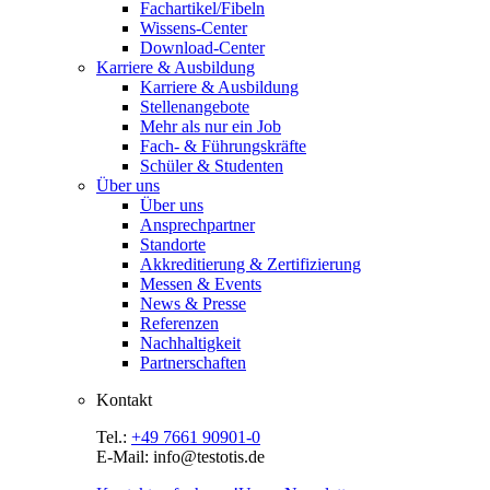
Fachartikel/Fibeln
Wissens-Center
Download-Center
Karriere & Ausbildung
Karriere & Ausbildung
Stellenangebote
Mehr als nur ein Job
Fach- & Führungskräfte
Schüler & Studenten
Über uns
Über uns
Ansprechpartner
Standorte
Akkreditierung & Zertifizierung
Messen & Events
News & Presse
Referenzen
Nachhaltigkeit
Partnerschaften
Kontakt
Tel.:
+49 7661 90901-0
E-Mail: info@testotis.de