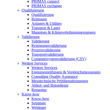
PRIMAS connect
PRIMAS exchange
Qualifizierung
Qualifizierung
Reinraum
Anlagen & Utilities
Transport & Lager
Mappings & Klimaverteilungsmessungen
Validierung
Validierung
Reinigungsvalidierung
Prozessvalidierung
Transportvalidierung
Computersystemvalidierung (CSV)
Weitere Services
Weitere Services
Eignungsprüfungen & Vergleichsmessungen
Consulting Quality Assurance
Messtechnische Prüfdienstleistungen
Abhol- und Bringdienst
Reparatur
Know-how
Know-how
Seminare
Webinare