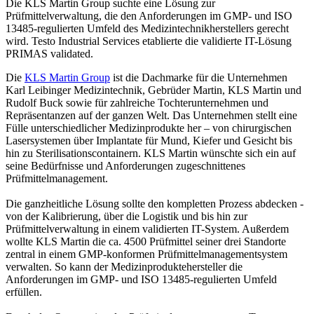
Die KLS Martin Group suchte eine Lösung zur
Prüfmittelverwaltung, die den Anforderungen im GMP- und ISO
13485-regulierten Umfeld des Medizintechnikherstellers gerecht
wird. Testo Industrial Services etablierte die validierte IT-Lösung
PRIMAS validated.
Die
KLS Martin Group
ist die Dachmarke für die Unternehmen
Karl Leibinger Medizintechnik, Gebrüder Martin, KLS Martin und
Rudolf Buck sowie für zahlreiche Tochterunternehmen und
Repräsentanzen auf der ganzen Welt. Das Unternehmen stellt eine
Fülle unterschiedlicher Medizinprodukte her – von chirurgischen
Lasersystemen über Implantate für Mund, Kiefer und Gesicht bis
hin zu Sterilisationscontainern. KLS Martin wünschte sich ein auf
seine Bedürfnisse und Anforderungen zugeschnittenes
Prüfmittelmanagement.
Die ganzheitliche Lösung sollte den kompletten Prozess abdecken -
von der Kalibrierung, über die Logistik und bis hin zur
Prüfmittelverwaltung in einem validierten IT-System. Außerdem
wollte KLS Martin die ca. 4500 Prüfmittel seiner drei Standorte
zentral in einem GMP-konformen Prüfmittelmanagementsystem
verwalten. So kann der Medizinproduktehersteller die
Anforderungen im GMP- und ISO 13485-regulierten Umfeld
erfüllen.