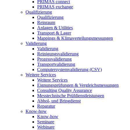
PRIMAS connect
PRIMAS exchange
Qualifizierung
Qualifizierung
Reinraum
Anlagen & Utilities
Transport & Lager
Mappings & Klimaverteilungsmessungen
Validierung
Validierung
Reinigungsvalidierung
Prozessvalidierung
Transportvalidierung
Computersystemvalidierung (CSV)
Weitere Services
Weitere Services
Eignungsprüfungen & Vergleichsmessungen
Consulting Quality Assurance
Messtechnische Prüfdienstleistungen
Abhol- und Bringdienst
Reparatur
Know-how
Know-how
Seminare
Webinare