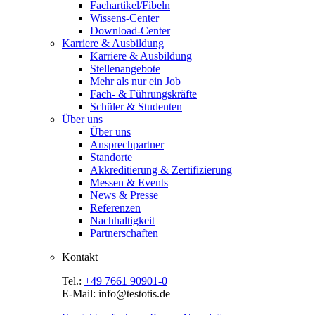
Fachartikel/Fibeln
Wissens-Center
Download-Center
Karriere & Ausbildung
Karriere & Ausbildung
Stellenangebote
Mehr als nur ein Job
Fach- & Führungskräfte
Schüler & Studenten
Über uns
Über uns
Ansprechpartner
Standorte
Akkreditierung & Zertifizierung
Messen & Events
News & Presse
Referenzen
Nachhaltigkeit
Partnerschaften
Kontakt
Tel.:
+49 7661 90901-0
E-Mail: info@testotis.de