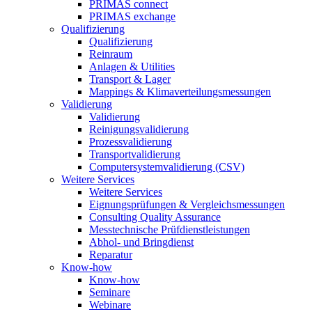
PRIMAS connect
PRIMAS exchange
Qualifizierung
Qualifizierung
Reinraum
Anlagen & Utilities
Transport & Lager
Mappings & Klimaverteilungsmessungen
Validierung
Validierung
Reinigungsvalidierung
Prozessvalidierung
Transportvalidierung
Computersystemvalidierung (CSV)
Weitere Services
Weitere Services
Eignungsprüfungen & Vergleichsmessungen
Consulting Quality Assurance
Messtechnische Prüfdienstleistungen
Abhol- und Bringdienst
Reparatur
Know-how
Know-how
Seminare
Webinare