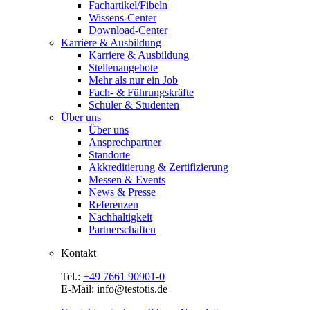
Fachartikel/Fibeln
Wissens-Center
Download-Center
Karriere & Ausbildung
Karriere & Ausbildung
Stellenangebote
Mehr als nur ein Job
Fach- & Führungskräfte
Schüler & Studenten
Über uns
Über uns
Ansprechpartner
Standorte
Akkreditierung & Zertifizierung
Messen & Events
News & Presse
Referenzen
Nachhaltigkeit
Partnerschaften
Kontakt
Tel.:
+49 7661 90901-0
E-Mail: info@testotis.de