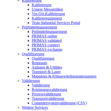
Kalibrierung
Kalibrierung
Unsere Messgrößen
Vor-Ort-Kalibrierung
Kalibrierequipment
Testo Industrial Services Portal
Prüfmittelmanagement
Prüfmittelmanagement
PRIMAS online
PRIMAS validated
PRIMAS connect
PRIMAS exchange
Qualifizierung
Qualifizierung
Reinraum
Anlagen & Utilities
Transport & Lager
Mappings & Klimaverteilungsmessungen
Validierung
Validierung
Reinigungsvalidierung
Prozessvalidierung
Transportvalidierung
Computersystemvalidierung (CSV)
Weitere Services