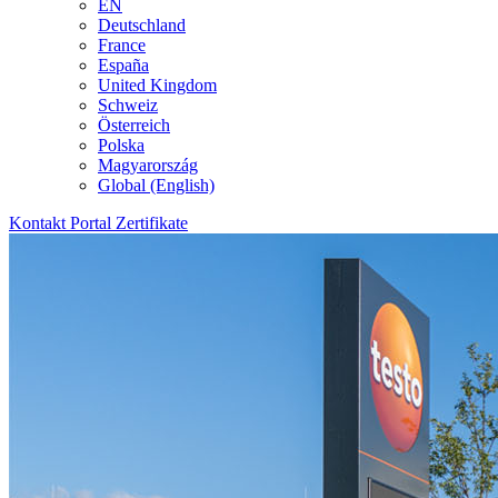
EN
Deutschland
France
España
United Kingdom
Schweiz
Österreich
Polska
Magyarország
Global (English)
Kontakt
Portal
Zertifikate