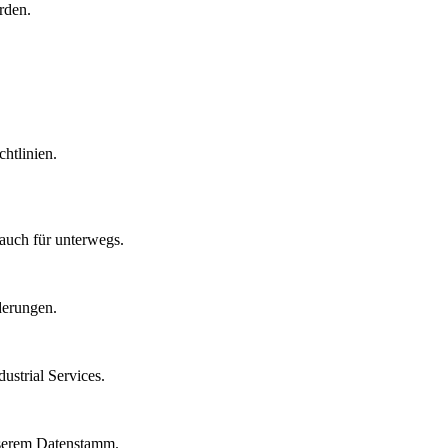
rden.
htlinien.
auch für unterwegs.
derungen.
strial Services.
nserem Datenstamm.