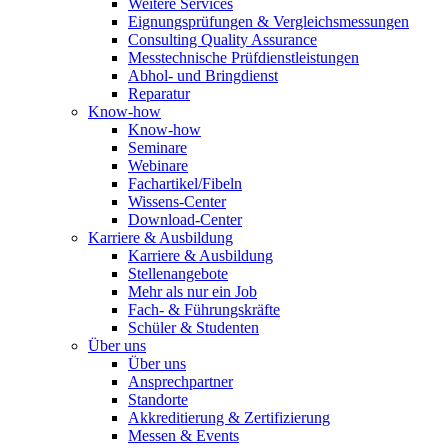
Weitere Services
Eignungsprüfungen & Vergleichsmessungen
Consulting Quality Assurance
Messtechnische Prüfdienstleistungen
Abhol- und Bringdienst
Reparatur
Know-how
Know-how
Seminare
Webinare
Fachartikel/Fibeln
Wissens-Center
Download-Center
Karriere & Ausbildung
Karriere & Ausbildung
Stellenangebote
Mehr als nur ein Job
Fach- & Führungskräfte
Schüler & Studenten
Über uns
Über uns
Ansprechpartner
Standorte
Akkreditierung & Zertifizierung
Messen & Events