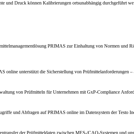
chte und Druck können Kalibrierungen ortsunabhängig durchgeführt we
Prüfmittelmanagementlösung PRIMAS zur Einhaltung von Normen und Ric
 online unterstützt die Sicherstellung von Prüfmittelanforderungen – 
erwaltung von Prüfmitteln für Unternehmen mit GxP-Compliance Anfor
ugriffe und Abfragen auf PRIMAS online im Datensystem der Testo Indu
tentransfer der Prüfmitteldaten zwischen MES-/CAQ-Systemen und u