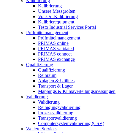
Kalibrierung
Kalibrierung
Unsere Messgrößen
Vor-Ort-Kalibrierung
Kalibrierequipment
Testo Industrial Services Portal
Prüfmittelmanagement
Prüfmittelmanagement
PRIMAS online
PRIMAS validated
PRIMAS connect
PRIMAS exchange
Qualifizierung
Qualifizierung
Reinraum
Anlagen & Utilities
Transport & Lager
Mappings & Klimaverteilungsmessungen
Validierung
Validierung
Reinigungsvalidierung
Prozessvalidierung
Transportvalidierung
Computersystemvalidierung (CSV)
Weitere Services