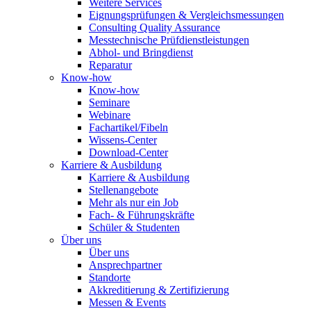
Weitere Services
Eignungsprüfungen & Vergleichsmessungen
Consulting Quality Assurance
Messtechnische Prüfdienstleistungen
Abhol- und Bringdienst
Reparatur
Know-how
Know-how
Seminare
Webinare
Fachartikel/Fibeln
Wissens-Center
Download-Center
Karriere & Ausbildung
Karriere & Ausbildung
Stellenangebote
Mehr als nur ein Job
Fach- & Führungskräfte
Schüler & Studenten
Über uns
Über uns
Ansprechpartner
Standorte
Akkreditierung & Zertifizierung
Messen & Events