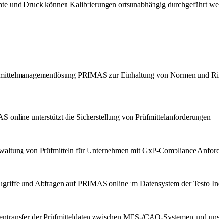
chte und Druck können Kalibrierungen ortsunabhängig durchgeführt we
Prüfmittelmanagementlösung PRIMAS zur Einhaltung von Normen und Ric
 online unterstützt die Sicherstellung von Prüfmittelanforderungen – 
erwaltung von Prüfmitteln für Unternehmen mit GxP-Compliance Anfor
ugriffe und Abfragen auf PRIMAS online im Datensystem der Testo Indu
tentransfer der Prüfmitteldaten zwischen MES-/CAQ-Systemen und u