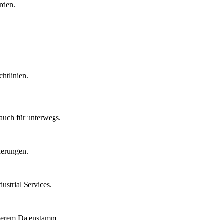
rden.
htlinien.
auch für unterwegs.
derungen.
strial Services.
nserem Datenstamm.