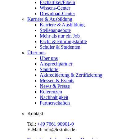
Fachartikel/Fibeln
Wissens-Center
Download-Center
Karriere & Ausbildung
Karriere & Ausbildung
Stellenangebote
Mehr als nur ein Job
Fach- & Führungskräfte
Schüler & Studenten
Über uns
Über uns
Ansprechpartner
Standorte
Akkreditierung & Zertifizierung
Messen & Events
News & Presse
Referenzen
Nachhaltigkeit
Partnerschaften
Kontakt
Tel.:
+49 7661 90901-0
E-Mail: info@testotis.de