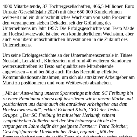
4000 Mitarbeitende, 37 Tochtergesellschaften, 466,5 Millionen Euro
Umsatz (Geschäftsjahr 2024) mit über 650.000 Kunden/innen
weltweit und ein durchschnittliches Wachstum von zehn Prozent in
den vergangenen sieben Dekaden seit der Gründung des
Unternehmens im Jahr 1957: Die Erfolgsgeschichte von Testo Made
im Hochschwarzwald ist eine von kontinuierlichem Wachstum, aber
auch von überdurchschnittlichen Investitionen in die Zukunft des
Unternehmens.
Um seine Erfolgsgeschichte an der Unternehmenszentrale in Titisee-
Neustadt, Lenzkirch, Kirchzarten und rund 40 weiteren Standorten
weiterzuschreiben ist Testo auf qualifizierte Mitarbeitende
angewiesen – und benötigt auch für das Recruiting effektive
Kommunikationsmaßnahmen, um sich als attraktiver Arbeitgeber am
Markt zu positionieren und vom Wettbewerb abzuheben.
„Mit der Ausweitung unseres Sponsorings mit dem SC Freiburg hin
zu einer Premiumpartnerschaft investieren wir in unsere Marke und
positionieren uns damit auch als attraktiver Arbeitgeber aus dem
Hochschwarzwald“, erklärt Eckhard Kloth, CEO der Testo-
Gruppe. „Der SC Freiburg ist mit seiner Herkunft, seinem
sympathischen Auftreten und der Wachstumsgeschichte der
vergangenen Jahre dafür der geeignete Partner.“ Petra Toischer,
Geschäftsführende Direktorin bei Testo, ergänzt: „Mit der