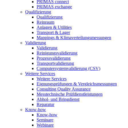
PRIMAS connect
PRIMAS exchange
Qualifizierung
Qualifizierung
Reinraum
Anlagen & Utilities
Transport & Lager
Mappings & Klimaverteilungsmessungen
Validierung
Validierung
Reinigungsvalidierung
Prozessvalidierung
Transportvalidierung
Computersystemvalidierung (CSV)
Weitere Services
Weitere Services
Eignungsprüfungen & Vergleichsmessungen
Consulting Quality Assurance
Messtechnische Prüfdienstleistungen
Abhol- und Bringdienst
Reparatur
Know-how
Know-how
Seminare
Webinare