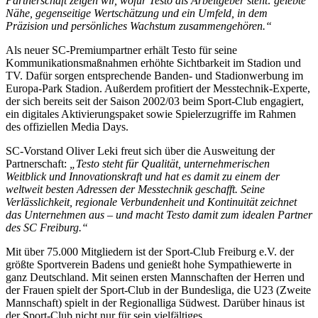
Partnerschaft zeigen wir, wofür Testo als Arbeitgeber steht: gelebte
Nähe, gegenseitige Wertschätzung und ein Umfeld, in dem
Präzision und persönliches Wachstum zusammengehören.“
Als neuer SC-Premiumpartner erhält Testo für seine
Kommunikationsmaßnahmen erhöhte Sichtbarkeit im Stadion und
TV. Dafür sorgen entsprechende Banden- und Stadionwerbung im
Europa-Park Stadion. Außerdem profitiert der Messtechnik-Experte,
der sich bereits seit der Saison 2002/03 beim Sport-Club engagiert,
ein digitales Aktivierungspaket sowie Spielerzugriffe im Rahmen
des offiziellen Media Days.
SC-Vorstand Oliver Leki freut sich über die Ausweitung der
Partnerschaft:
„Testo steht für Qualität, unternehmerischen
Weitblick und Innovationskraft und hat es damit zu einem der
weltweit besten Adressen der Messtechnik geschafft. Seine
Verlässlichkeit, regionale Verbundenheit und Kontinuität zeichnet
das Unternehmen aus – und macht Testo damit zum idealen Partner
des SC Freiburg.“
Mit über 75.000 Mitgliedern ist der Sport-Club Freiburg e.V. der
größte Sportverein Badens und genießt hohe Sympathiewerte in
ganz Deutschland. Mit seinen ersten Mannschaften der Herren und
der Frauen spielt der Sport-Club in der Bundesliga, die U23 (Zweite
Mannschaft) spielt in der Regionalliga Südwest. Darüber hinaus ist
der Sport-Club nicht nur für sein vielfältiges