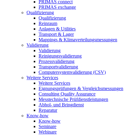
PRIMAS connect
PRIMAS exchange
Qualifizierung
Qualifizierung
Reinraum
Anlagen & Utilities
Transport & Lager
Mappings & Klimaverteilungsmessungen
Validierung
Validierung
Reinigungsvalidierung
Prozessvalidierung
Transportvalidierung
Computersystemvalidierung (CSV)
Weitere Services
Weitere Services
Eignungsprüfungen & Vergleichsmessungen
Consulting Quality Assurance
Messtechnische Prüfdienstleistungen
Abhol- und Bringdienst
Reparatur
Know-how
Know-how
Seminare
Webinare