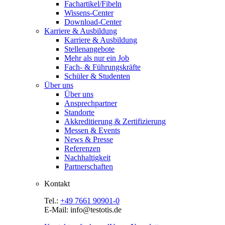
Fachartikel/Fibeln
Wissens-Center
Download-Center
Karriere & Ausbildung
Karriere & Ausbildung
Stellenangebote
Mehr als nur ein Job
Fach- & Führungskräfte
Schüler & Studenten
Über uns
Über uns
Ansprechpartner
Standorte
Akkreditierung & Zertifizierung
Messen & Events
News & Presse
Referenzen
Nachhaltigkeit
Partnerschaften
Kontakt
Tel.:
+49 7661 90901-0
E-Mail: info@testotis.de